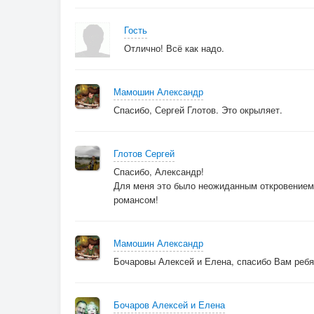
Am G/Em F E
Am G/Em F E
Гость
Отлично! Всё как надо.
3. Однажды смерть придёт к поэту
Свои услуги предложить,
Мамошин Александр
Но жизнь не кончится на этом.
Спасибо, Сергей Глотов. Это окрыляет.
Его стихи в нас будут жить.
Припев. Их строчки нам, как мантры, шепчет
Глотов Сергей
Листва, качаясь на ветру.
Спасибо, Александр!
Они в напевах птицы певчей
Для меня это было неожиданным откровением,
романсом!
Звучат задумчиво в бору.
Проигрыш.
Мамошин Александр
Бочаровы Алексей и Елена, спасибо Вам ребя
Бочаров Алексей и Елена