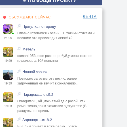
ПОМОЩЬ ПРОЕКТУ
ЛЕНТА
ОБСУЖДАЮТ СЕЙЧАС
Прогулка по городу
Плавно готовимся к осени... С такими стихами и
песнями это происходит легче! +2
21:25
Метель
osman1953, еще раз попробуй,у меня тоже не
грузилось ,с 10й попытки
19:59
Ночной звонок
Повторно загрузил эту песню, ранее
загруженная не звучит к сожалению..
19:39
Парадокс... ст.5.2
OrangutanG, ой ,мохнатый да с розой...как
романтично,прям эксклюзив в джунглях:-)В
19:03
раздумья говоришь
Аэропорт...ст.8.2
В В, Дим привет,я тоже редко ...:-)все