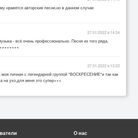
му нравятся авторские песни,но в данном случае
27.01.2022 в 14:34
музыка - всё очень профессионально. Песня из того ряда,
о++++++++
27.01.2022 в 13:22
о моя личная с легендарной группой "ВОСКРЕСЕНИЕ"и так как
ла на ухо,для меня это супер+++
ватели
О нас