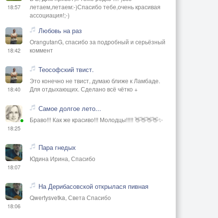
летаем,летаем:-)Спасибо тебе,очень красивая
18:57
ассоциация!;-)
Любовь на раз
OrangutanG, спасибо за подробный и серьёзный
коммент
18:42
Теософский твист.
Это конечно не твист, думаю ближе к Ламбаде.
Для отдыхающих. Сделано всё чётко +
18:40
Самое долгое лето...
Браво!!! Как же красиво!!! Молодцы!!!!! 👋👋👋👋✨
18:25
Пара гнедых
Юдина Ирина, Спасибо
18:07
На Дерибасовской открылася пивная
Qwertysvetka, Света Спасибо
18:06