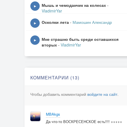
Поэт перо своё опустит.
Мышь и чемоданчик на колесах
-
▶
A A7 Dm7
VladimirYar
Последний штрих - и стих готов.
Осколки лета
-
Мамошин Александр
E Am G/Am
▶
В нём сладкий вкус воспетой грусти
F B7 E
Мне страшно быть среди оставшихся
▶
вторых
-
VladimirYar
И колдовство сплетённых слов.
2. Ты помнишь, как в бору осеннем
Мы проводили вечера,
Какое было наслаждение -
КОММЕНТАРИИ (13)
Поэта слушать у костра.
Чтобы добавить комментарий
войдите на сайт
.
Припев. Он говорил о чём-то важном,
О чём-то близком не спеша,
И утешение в слове каждом
MBAkgs
Искала слабая душа.
Да что-то ВОСКРЕСЕНСКОЕ есть!!!! +++++
Проигрыш.