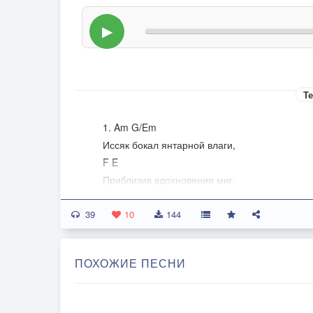
▶
Те
1. Am G/Em
Иссяк бокал янтарной влаги,
F E
Приблизив вдохновения миг,
Am G/Em
39
И на пустом листе бумаги
10
144
F E
Из горстки строк родится стих.
ПОХОЖИЕ ПЕСНИ
Припев.
C B/C Bь/Gm6