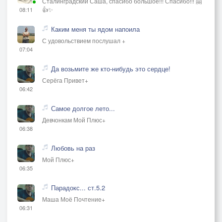
Сталинградский Саша, спасибо большое!!! Спасибо!!! 🤗
👍✨
08:11
Каким меня ты ядом напоила
С удовольствием послушал +
07:04
Да возьмите же кто-нибудь это сердце!
Серёга Привет+
06:42
Самое долгое лето...
Девчонкам Мой Плюс+
06:38
Любовь на раз
Мой Плюс+
06:35
Парадокс... ст.5.2
Маша Моё Почтение+
06:31