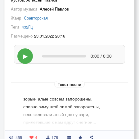
Автор музыки
Алесей Павлов
Жанр
Соавторская
Теги
432Гц
Размещено
23.01.2022 20:16
▶
0:00 / 0:00
Текст песни
зорьки алые совсем запорошены,
словно зимушкой-зимой заворожены,
весь склевали алый цвет у зари,
прилетевшие к нам вдруг снегири...
455
прилетели снегири, прилетели,
4
178