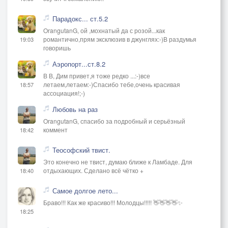
Парадокс... ст.5.2
OrangutanG, ой ,мохнатый да с розой...как
романтично,прям эксклюзив в джунглях:-)В раздумья
19:03
говоришь
Аэропорт...ст.8.2
В В, Дим привет,я тоже редко ...:-)все
летаем,летаем:-)Спасибо тебе,очень красивая
18:57
ассоциация!;-)
Любовь на раз
OrangutanG, спасибо за подробный и серьёзный
коммент
18:42
Теософский твист.
Это конечно не твист, думаю ближе к Ламбаде. Для
отдыхающих. Сделано всё чётко +
18:40
Самое долгое лето...
Браво!!! Как же красиво!!! Молодцы!!!!! 👋👋👋👋✨
18:25