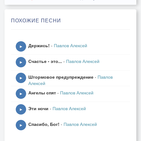
принесли с собой снега и метели,
разбудили ранним утром рассвет
ПОХОЖИЕ ПЕСНИ
и украли у него алый цвет,
все короче дни, а ночи все маются -
Держись!
-
Павлов Алексей
сон с бессоницею тайно встречаются,
▶
да за окнами горят фонари,
Счастье - это...
-
Павлов Алексей
выключают утром их снегири...
▶
Штормовое предупреждение
-
Павлов
▶
Алексей
Ангелы спят
-
Павлов Алексей
▶
Эти ночи
-
Павлов Алексей
▶
Спасибо, Бог!
-
Павлов Алексей
▶