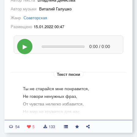
Автор музыки
Виталий Галушко
Жанр
Соавторская
Размещено
15.01.2022 00:47
▶
0:00 / 0:00
Текст песни
Ты не старайся мне понравится,
Не говори ненужных фраз,
От чувства нелегко избавится,
Но мир не кружится для нас.
54
Не закричу – в ответ молчание,
5
133
Не позову тебя во сне,