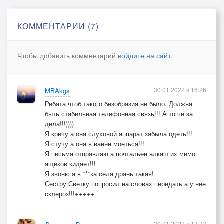
И ничего уже не сбудется,
Привыкну жить теперь один.
КОММЕНТАРИИ (7)
С тобою просто попрощаемся,
Чтобы добавить комментарий
войдите на сайт
.
Не обещая ничего,
И может быть, себе признаемся,
Как было вместе нелегко.
30.01.2022 в 16:26
MBAkgs
Ребята чтоб такого безобразия не было. Должна
быть стабильная телефонная связь!!! А то че за
дела!!!))))
Я кричу а она слуховой аппарат забыла одеть!!!
Я стучу а она в ванне моеться!!!
Я письма отправляю а почтальен алкаш их мимо
ящиков кидает!!!
Я звоню а в ***ка села дрянь такая!
Сестру Светку попросил на словах передать а у нее
склероз!!!+++++
30.01.2022 в 13:33