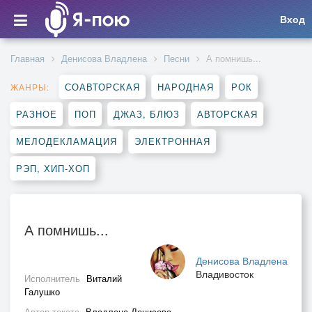
Вход
Главная
Денисова Владлена
Песни
А помнишь...
СОАВТОРСКАЯ
НАРОДНАЯ
РОК
ЖАНРЫ:
РАЗНОЕ
ПОП
ДЖАЗ, БЛЮЗ
АВТОРСКАЯ
МЕЛОДЕКЛАМАЦИЯ
ЭЛЕКТРОННАЯ
РЭП, ХИП-ХОП
А помнишь...
Денисова Владлена
Владивосток
Исполнитель
Виталий
Галушко
Автор текста
Владлена Денисова