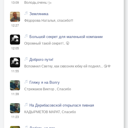
Володь,очень:-)+
13:09
Земляника
Фёдорова Наталья, спасибо!!!
12:27
Большой секрет для маленькой компании
Огромный такой секрет!.. 🤫
12:05
Доброго пути!
Вспомнил Светку, как сквозняк юбку ей поднял... 😘🌹
11:55
Гляжу я на Волгу
Стрижаков Виктор , Спасибо
11:39
На Дерибасовской открылася пивная
КАДЫРМЕТОВ МАРАТ, Спасибо
11:23
Любовь на раз