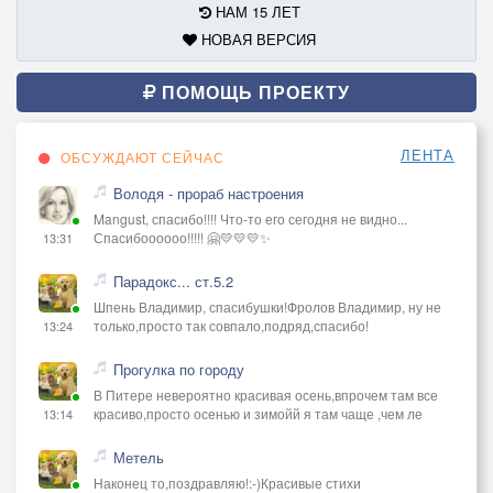
НАМ 15 ЛЕТ
НОВАЯ ВЕРСИЯ
ПОМОЩЬ ПРОЕКТУ
ЛЕНТА
ОБСУЖДАЮТ СЕЙЧАС
Володя - прораб настроения
Mangust, спасибо!!!! Что-то его сегодня не видно...
Спасибоооооо!!!!! 🤗💛💛💛✨
13:31
Парадокс... ст.5.2
Шпень Владимир, спасибушки!Фролов Владимир, ну не
только,просто так совпало,подряд,спасибо!
13:24
Прогулка по городу
В Питере невероятно красивая осень,впрочем там все
красиво,просто осенью и зимойй я там чаще ,чем ле
13:14
Метель
Наконец то,поздравляю!:-)Красивые стихи