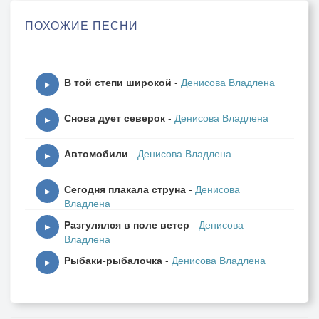
Я просто знаю всё заранее
ПОХОЖИЕ ПЕСНИ
С самим собой наедине.
Припев:
В той степи широкой
-
Денисова Владлена
А помнишь,
▶
Как просил: Не уходи,
Снова дует северок
-
Денисова Владлена
но ты ушла!
▶
А помнишь,
Автомобили
-
Денисова Владлена
Как молил тебя: Приди,
▶
ты не пришла!
Сегодня плакала струна
-
Денисова
Я не буду скучать,
▶
Владлена
Мне тебя было мало,
Разгулялся в поле ветер
-
Денисова
Трудно снова начать,
▶
Владлена
Мне любви
Рыбаки-рыбалочка
-
Денисова Владлена
Не хватало…
▶
Поверь, со временем забудется,
Найдется повод, сто причин,