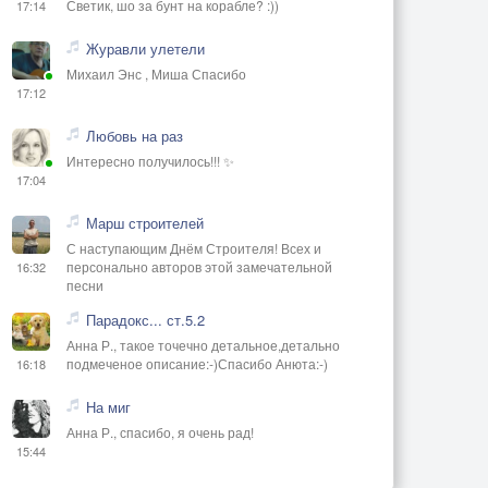
Светик, шо за бунт на корабле? :))
17:14
Журавли улетели
Михаил Энс , Миша Спасибо
17:12
Любовь на раз
Интересно получилось!!! ✨
17:04
Марш строителей
С наступающим Днём Строителя! Всех и
персонально авторов этой замечательной
16:32
песни
Парадокс... ст.5.2
Анна Р., такое точечно детальное,детально
подмеченое описание:-)Спасибо Анюта:-)
16:18
На миг
Анна Р., спасибо, я очень рад!
15:44