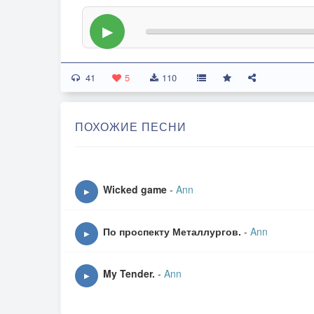
▶
41
5
110
ПОХОЖИЕ ПЕСНИ
Wicked game
-
Ann
▶
По проспекту Металлургов.
-
Ann
▶
My Tender.
-
Ann
▶