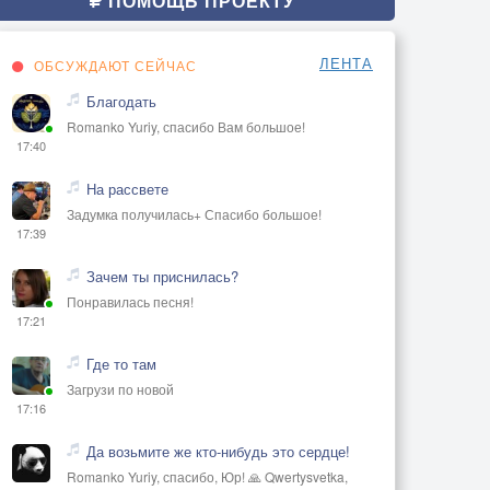
ПОМОЩЬ ПРОЕКТУ
ЛЕНТА
ОБСУЖДАЮТ СЕЙЧАС
Благодать
Romanko Yuriy, спасибо Вам большое!
17:40
На рассвете
Задумка получилась+ Спасибо большое!
17:39
Зачем ты приснилась?
Понравилась песня!
17:21
Где то там
Загрузи по новой
17:16
Да возьмите же кто-нибудь это сердце!
Romanko Yuriy, спасибо, Юр! 🙏 Qwertysvetka,