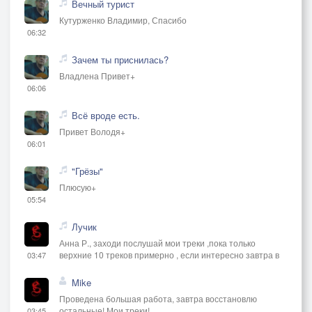
Вечный турист
Кутурженко Владимир, Спасибо
06:32
Зачем ты приснилась?
Владлена Привет+
06:06
Всё вроде есть.
Привет Володя+
06:01
"Грёзы"
Плюсую+
05:54
Лучик
Анна Р., заходи послушай мои треки ,пока только
верхние 10 треков примерно , если интересно завтра в
03:47
Mike
Проведена большая работа, завтра восстановлю
остальные! Мои треки!
03:45