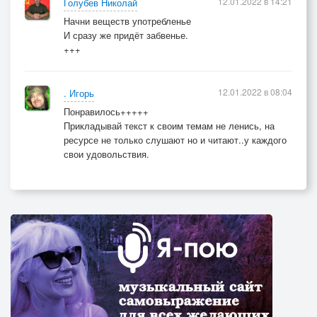
12.01.2022 в 14:21
Голубев Николай
Начни веществ употребленье
И сразу же придёт забвенье.
+++
12.01.2022 в 08:04
. Игорь
Понравилось+++++
Прикладывай текст к своим темам не ленись, на
ресурсе не только слушают но и читают..у каждого
свои удовольствия.