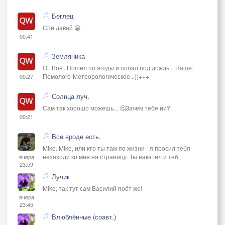
Беглец
Спи давай 😁
00:41
Земляника
О.. Вов.. Пошел по ягоды и попал под дождь... Наше.
Помолого-Метеорологическое...))+++
00:27
Солнца луч.
Сам так хорошо можешь... 🤔Зачем тебе ии?
00:21
Всё вроде есть.
Mike. Mike, или кто ты там по жизни - я просил тебя
незаходи ко мне на страницу. Ты накатил и теб
вчера
23:59
Лучик
Mike, так тут сам Василий поёт же!
вчера
23:45
Влюблённые (соавт.)