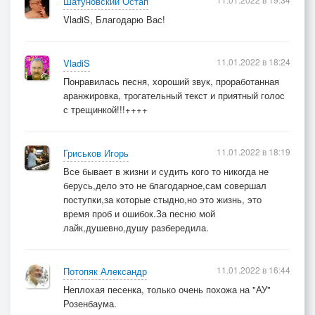
Шатуновский Остап
VladiS, Благодарю Вас!
11.01.2022 в 18:24
VladiS
Понравилась песня, хороший звук, проработанная
аранжировка, трогательный текст и приятный голос
с трещинкой!!!++++
11.01.2022 в 18:19
Гриськов Игорь
Все бывает в жизни и судить кого то никогда не
берусь,дело это не благодарное,сам совершал
поступки,за которые стыдно,но это жизнь, это
время проб и ошибок.За песню мой
лайк,душевно,душу разбередила.
11.01.2022 в 16:44
Потопяк Александр
Неплохая песенка, только очень похожа на "АУ"
Розенбаума.