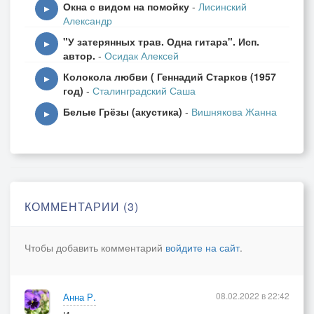
Окна с видом на помойку
-
Лисинский
▶
Александр
"У затерянных трав. Одна гитара". Исп.
▶
автор.
-
Осидак Алексей
Колокола любви ( Геннадий Старков (1957
▶
год)
-
Сталинградский Саша
Белые Грёзы (акустика)
-
Вишнякова Жанна
▶
КОММЕНТАРИИ (3)
Чтобы добавить комментарий
войдите на сайт
.
08.02.2022 в 22:42
Анна Р.