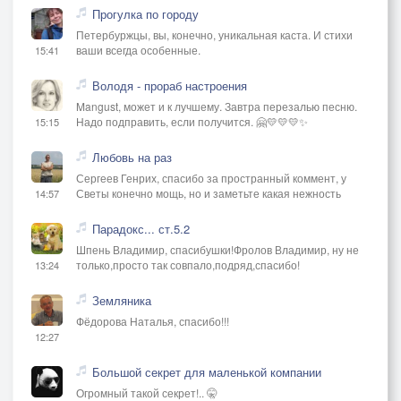
Прогулка по городу
Петербуржцы, вы, конечно, уникальная каста. И стихи
ваши всегда особенные.
15:41
Володя - прораб настроения
Mangust, может и к лучшему. Завтра перезалью песню.
Надо подправить, если получится. 🤗💛💛💛✨
15:15
Любовь на раз
Сергеев Генрих, спасибо за пространный коммент, у
Светы конечно мощь, но и заметьте какая нежность
14:57
Парадокс... ст.5.2
Шпень Владимир, спасибушки!Фролов Владимир, ну не
только,просто так совпало,подряд,спасибо!
13:24
Земляника
Фёдорова Наталья, спасибо!!!
12:27
Большой секрет для маленькой компании
Огромный такой секрет!.. 🤫