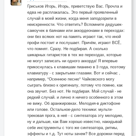
Гриськов Игорь, Игорь, приветствую Вас. Прочла и
едва не расплакалась. Это первый проявленный
случай в моей жизни, когда меня заподозрили в
неискренности. Что ответить? Вспомните дедушек-
самоучек в баянами или аккордеонами в переходах:
они без всяких нот на память играют так, что иной
профи постоит и послушает. Причём, играют ВСЁ,
что помнят. Сразу. Не подбирая. А сколько
шикарных гитаристов в тех же переходах, которые
не могут записать ни одного аккорда! Я впервые
прикоснулась к клавишам пианино в 3 года, поэтому
клавиатуру - с закрытыми глазами. Вот и сейчас ,
например, "Осеннюю песню" Чайковского могу
сыграть близко к оригиналу, потому что помню, как
она звучит. Без нот. Не подбирая. Мой случай - не
редкий случай. и лично я ничего особенного в этом
не вижу. Об аранжировках. Мелодия-в диктофоне
или голове. Остальное-дело техники: мульти-
трековая прога, в неё - с синтезатора эту мелодию,
ну и дальше, как Вам хорошо известно, накидывай
себе инструменты с того же синтезатора, ритмы,
эффекты и т.д. Тут ноты зачем? Все дорожки перед