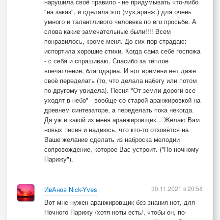
нарушила своё правило - не придумывать что-либо
"на заказ", и сделала это (муз,аранж.) для очень
умного и талантливого человека по его просьбе. А
слова какие замечательные были!!!! Всем
понравилось, кроме меня. До сих пор страдаю:
испортила хорошие стихи. Когда сама себе госпожа
- с себя и спрашиваю. Спасибо за тёплое
впечатление, благодарна. И вот времени нет даже
своё переделать (то, что делала набегу или потом
по-другому увидела). Песня "От земли дороги все
уходят в небо" - вообще со старой аранжировкой на
древнем синтезаторе, а переделать пока некогда.
Да уж и какой из меня аранжировщик... Желаю Вам
новых песен и надеюсь, что кто-то отзовётся на
Ваше желание сделать из наброска мелодии
сопровождение, которое Вас устроит. ("По ночному
Парижу").
30.11.2021 в 20:58
ИвАнов Nick-Yves
Вот мне нужен аранжировщик без знания нот, для
Ночного Парижу /хотя ноты есть/, чтобы он, по-