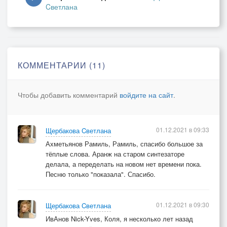
Cветлана
И любовь принеси на своём белоснежном крыле.
КОММЕНТАРИИ (11)
Чтобы добавить комментарий
войдите на сайт
.
01.12.2021 в 09:33
Щербакова Cветлана
Ахметьянов Рамиль, Рамиль, спасибо большое за
тёплые слова. Аранж на старом синтезаторе
делала, а переделать на новом нет времени пока.
Песню только "показала". Спасибо.
01.12.2021 в 09:30
Щербакова Cветлана
ИвАнов Nick-Yves, Коля, я несколько лет назад