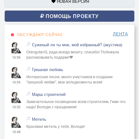
НОВАЯ ВЕРСИЯ
ПОМОЩЬ ПРОЕКТУ
ЛЕНТА
ОБСУЖДАЮТ СЕЙЧАС
Суженый ли ты мне, мой избранный? (акустика)
OrangutanG, рада всегда визиту, спасибо! Побежала
распаковывать подарки!🧡
16:56
Грешная любовь
Интересная песня, много участников в создании
"грешной любви", мои аплодисменты всем!
16:54
Марш строителей
Замечательное посвящение всем строителям, Гимн что
надо! Володю с праздником!
16:52
Метель
Красивая метель у тебя, Володя!
16:48