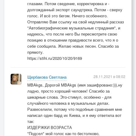
глазами. Потом сведение, корректировка и -
долгожданный экспорт саундтрека. Потом - сверху
голос. И всё это бегом. Ничего особенного.
Отправляю Вам ссылку на свой недлинный рассказ
"Автобиографические музыкальные страдания", и
надеюсь, что после него Вы пересмотрите свою
позицию в отношении правдивости всего, что я о
себе сообщила. Желаю новых песен. Спасибо за
прямоту.
https://stihi.ru/2020/10/20/9169
28.11.2021 в 08:02
Щербакова Cветлана
MBAkgs, Дорогой MBAkgs (имя зашифровано:))),ну
ладно, просто хороший человек! Спасибо за
шикарные слова. Это-стимул, особенно - для
случайного человека в музыкальных делах.
Развеселили, потому что подобные сравнения мне
написал один бард их Киева, и я ему ответила вот
так:
ИЗДЕРЖКИ ВОЗРАСТА
"Подсел" мой голос как-то бестолково,