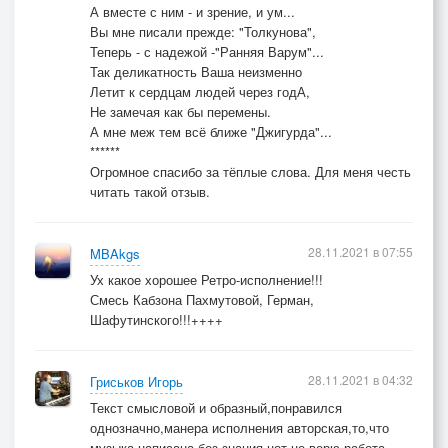
А вместе с ним - и зрение, и ум...
Вы мне писали прежде: "Толкунова",
Теперь - с надежой -"Ранняя Варум"...
Так деликатность Ваша неизменно
Летит к сердцам людей через годА,
Не замечая как бы перемены.
А мне меж тем всё ближе "Джигурда"...
******
Огромное спасибо за тёплые слова. Для меня честь
читать такой отзыв.
28.11.2021 в 07:55
MBAkgs
Ух какое хорошее Ретро-исполнение!!!
Смесь Кабзона Пахмутовой, Герман,
Шафутинского!!!++++
28.11.2021 в 04:32
Гриськов Игорь
Текст смысловой и образный,понравился
однозначно,манера исполнения авторская,то,что
музыка написана без знания нот не верю,работа