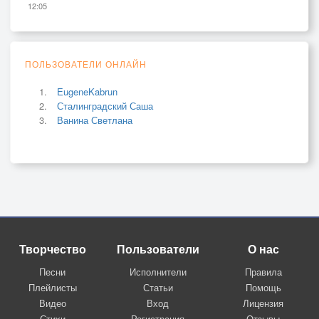
12:05
ПОЛЬЗОВАТЕЛИ ОНЛАЙН
EugeneKabrun
Сталинградский Саша
Ванина Светлана
Творчество
Пользователи
О нас
Песни
Исполнители
Правила
Плейлисты
Статьи
Помощь
Видео
Вход
Лицензия
Стихи
Регистрация
Отзывы