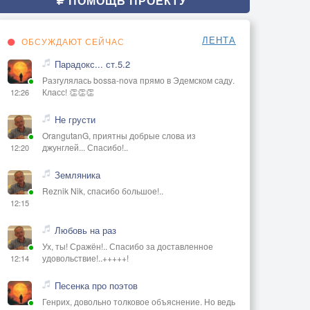
ПОМОЩЬ ПРОЕКТУ
ЛЕНТА
ОБСУЖДАЮТ СЕЙЧАС
Парадокс... ст.5.2
Разгулялась bossa-nova прямо в Эдемском саду.
Класс! 👏👏👏
12:26
Не грусти
OrangutanG, приятны добрые слова из
джунглей... Спасибо!..
12:20
Земляника
Reznik Nik, спасибо большое!..
12:15
Любовь на раз
Ух, ты! Сражён!.. Спасибо за доставленное
удовольствие!..+++++!
12:14
Песенка про поэтов
Генрих, довольно толковое объяснение. Но ведь