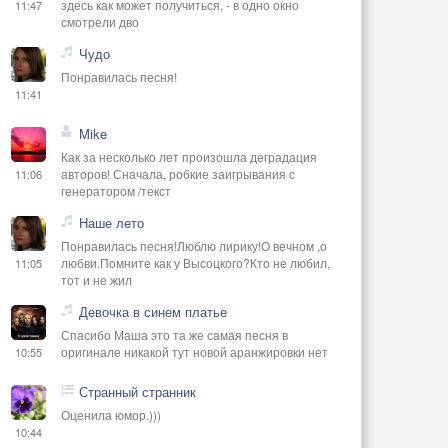
здесь как может получиться, - в одно окно
11:47
смотрели дво
Чудо
Понравилась песня!
11:41
Mike
Как за несколько лет произошла деградация
авторов! Сначала, робкие заигрывания с
11:06
генератором /текст
Наше лето
Понравилась песня!Люблю лирику!О вечном ,о
любви.Помните как у Высоцкого?Кто не любил,
11:05
тот и не жил
Девочка в синем платье
Спасибо Маша это та же самая песня в
оригинале никакой тут новой аранжировки нет
10:55
Странный странник
Оценила юмор.)))
10:44