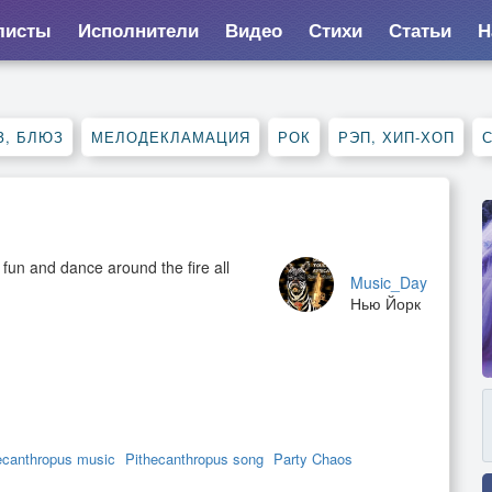
листы
Исполнители
Видео
Стихи
Статьи
Н
З, БЛЮЗ
МЕЛОДЕКЛАМАЦИЯ
РОК
РЭП, ХИП-ХОП
fun and dance around the fire all
Music_Day
Нью Йорк
ecanthropus music
Pithecanthropus song
Party Chaos