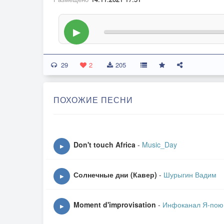
▶
29
2
205
ПОХОЖИЕ ПЕСНИ
Don't touch Africa
-
Music_Day
▶
Солнечные дни (Кавер)
-
Шурыгин Вадим
▶
Moment d'improvisation
-
Инфоканал Я-пою
▶