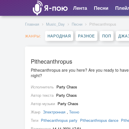
Лента
Песни
Плей
Главная
Music_Day
Песни
Pithecanthropus
НАРОДНАЯ
РАЗНОЕ
ПОП
ДЖА
ЖАНРЫ:
Pithecanthropus
Pithecanthropus are you here? Are you ready to have 
night?
Исполнитель
Party Chaos
Автор текста
Party Chaos
Автор музыки
Party Chaos
Жанр
Электронная
,
Техно
Теги
Pithecanthropus party
Pithecanthropus dance
Pith
Размещено
14.11.2021 17:51