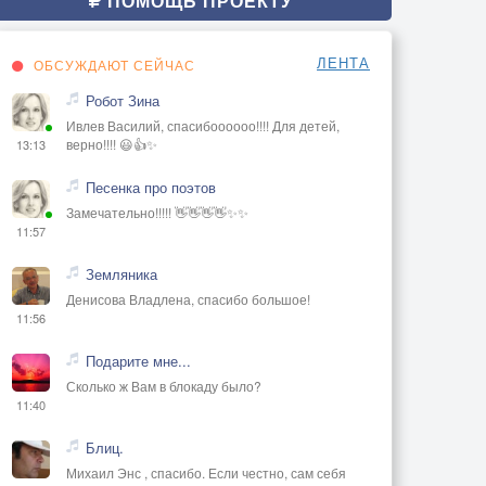
ПОМОЩЬ ПРОЕКТУ
ЛЕНТА
ОБСУЖДАЮТ СЕЙЧАС
Робот Зина
Ивлев Василий, спасибоооооо!!!! Для детей,
верно!!!! 😃👍✨
13:13
Песенка про поэтов
Замечательно!!!!! 👋👋👋👋✨✨
11:57
Земляника
Денисова Владлена, спасибо большое!
11:56
Подарите мне...
Сколько ж Вам в блокаду было?
11:40
Блиц.
Михаил Энс , спасибо. Если честно, сам себя