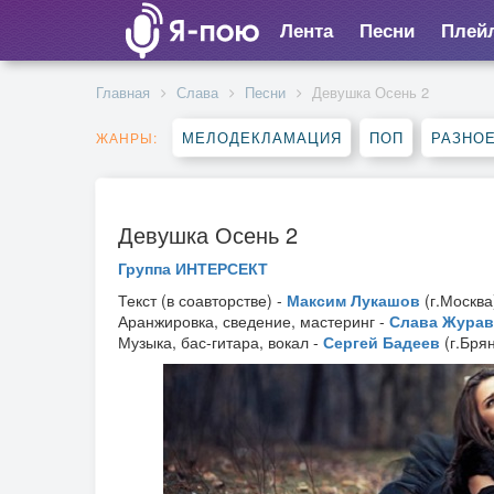
Лента
Песни
Плей
Главная
Слава
Песни
Девушка Осень 2
МЕЛОДЕКЛАМАЦИЯ
ПОП
РАЗНО
ЖАНРЫ:
Девушка Осень 2
Группа ИНТЕРСЕКТ
Текст (в соавторстве) -
Максим Лукашов
(г.Москва
Аранжировка, сведение, мастеринг -
Слава Жура
Музыка, бас-гитара, вокал -
Сергей Бадеев
(г.Брян