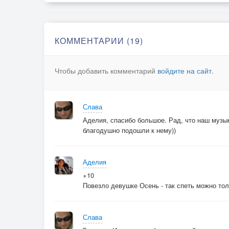
. . . . Шурша за окном.
. . . . Ты - Девушка Осень, которая взглядом
. . . . Согреет мой дом.
КОММЕНТАРИИ (19)
Тебя убаюкав на жестких коленях,
Чтобы добавить комментарий
войдите на сайт
.
Прерву яви нить,
И пламя в камине затихнет от лени
Заснувших будить.
Слава
Аделия, спасибо большое. Рад, что наш музы
. . . . Пусть желтые листья нападают рядом,
благодушно подошли к нему))
. . . . Укрыв наши сны,
. . . . Ты - Девушка Осень, и мне тебя надо
. . . . Согреть до Весны...
Аделия
+10
Повезло девушке Осень - так спеть можно то
Слава