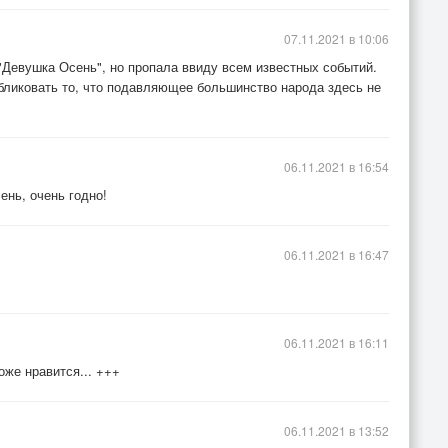
07.11.2021 в 10:06
"Девушка Осень", но пропала ввиду всем известных событий.
убликовать то, что подавляющее большинство народа здесь не
06.11.2021 в 16:54
ень, очень годно!
06.11.2021 в 16:47
06.11.2021 в 16:11
оже нравится... +++
06.11.2021 в 13:52