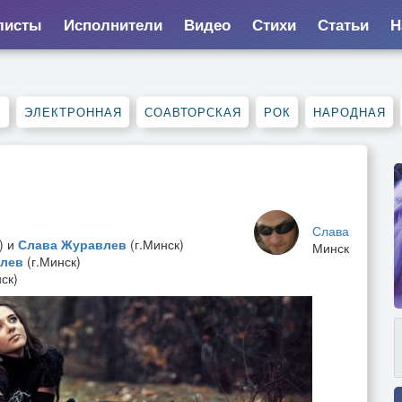
листы
Исполнители
Видео
Стихи
Статьи
Н
Е
ЭЛЕКТРОННАЯ
СОАВТОРСКАЯ
РОК
НАРОДНАЯ
Слава
) и
Слава Журавлев
(г.Минск)
Минск
влев
(г.Минск)
ск)