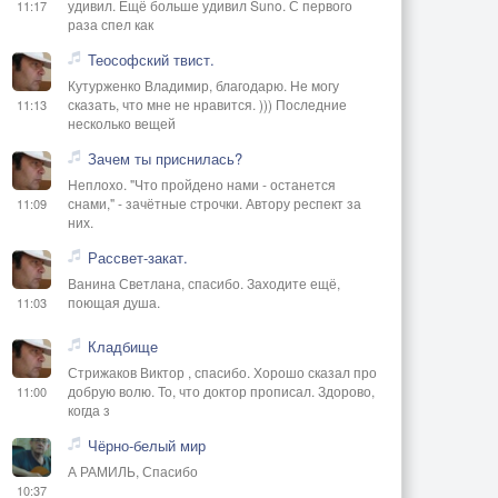
удивил. Ещё больше удивил Suno. С первого
11:17
раза спел как
Теософский твист.
Кутурженко Владимир, благодарю. Не могу
сказать, что мне не нравится. ))) Последние
11:13
несколько вещей
Зачем ты приснилась?
Неплохо. "Что пройдено нами - останется
снами," - зачётные строчки. Автору респект за
11:09
них.
Рассвет-закат.
Ванина Светлана, спасибо. Заходите ещё,
поющая душа.
11:03
Кладбище
Стрижаков Виктор , спасибо. Хорошо сказал про
добрую волю. То, что доктор прописал. Здорово,
11:00
когда з
Чёрно-белый мир
А РАМИЛЬ, Спасибо
10:37