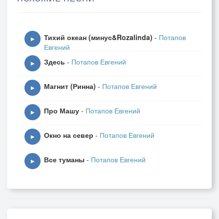
Что-то закончится
А Что-то начнется
Тихий океан (минус&Rozalinda)
-
Потапов
этим вечером
▶
Евгений
Здесь
-
Потапов Евгений
▶
Магнит (Ринна)
-
Потапов Евгений
Я же вижу что не влюблены
▶
Мы
Про Машу
-
Потапов Евгений
мне не кажется что не влюблены
▶
А случайные
Окно на север
-
Потапов Евгений
Как обычно ближе
▶
Все туманы
-
Потапов Евгений
Не скучай по мне
▶