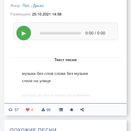
Жанр
Поп
,
Диско
Размещено
25.10.2021 14:58
▶
0:00 / 0:00
Текст песни
музыка без слов слова без музыки
стихи на улице
залпом до дна и танец на млечном
при минус 200
57
4
95
белое и черное черное и белое
все немного серое
ПОХОЖИЕ ПЕСНИ