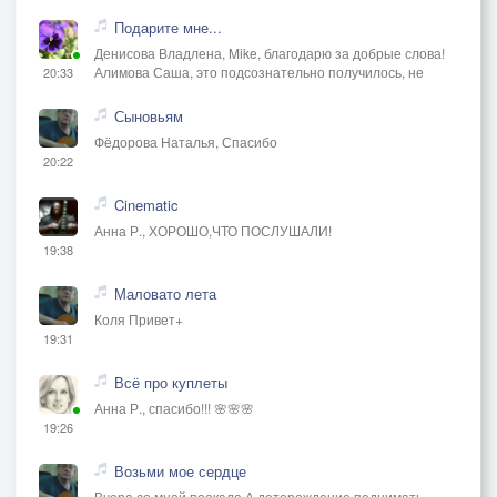
Подарите мне...
Денисова Владлена, Mike, благодарю за добрые слова!
Алимова Саша, это подсознательно получилось, не
20:33
Сыновьям
Фёдорова Наталья, Спасибо
20:22
Cinematic
Анна Р., ХОРОШО,ЧТО ПОСЛУШАЛИ!
19:38
Маловато лета
Коля Привет+
19:31
Всё про куплеты
Анна Р., спасибо!!! 🌸🌸🌸
19:26
Возьми мое сердце
Вчера со мной поокала А деторождение поднимать