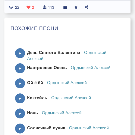
22
Но закончится влага,
2
113
Ты рукой эту каплю смахнёшь,
Станет облаком снова,
ПОХОЖИЕ ПЕСНИ
Я хочу, чтобы всё повторялось.
Стать бы ветром скользящим,
День Святого Валентина
-
Ордынский
Заигравшимся с прядью волос,
▶
Алексей
Щекотать забавляясь,
Настроение Осень
-
Ордынский Алексей
Не поймёшь, отчего рассмеялась,
▶
Ой ё ёй
-
Ордынский Алексей
Но порывы стихают,
▶
Цепляясь за скулы и нос,
Коктейль
-
Ордынский Алексей
Ты вдохнёшь этот ветер,
▶
По тебе он пройдёт растворяясь.
Ночь
-
Ордынский Алексей
▶
Стать бы тенью твоей,
Солнечный лучик
-
Ордынский Алексей
Отражением, контуром в рост.
▶