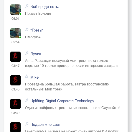
Всё вроде есть.
Привет Володя+
06:01
"Грёзы"
Плюсую+
05:54
Лучик
Анна Р., заходи послушай мои треки ,пока только
верхние 10 треков примерно , если интересно завтра в
03:47
Mike
Проведена большая работа, завтра восстановлю
остальные! Мои треки!
03:45
Uplifting Digital Corporate Technology
Один из кайфовых треков моих восстановил! Слушайте!
03:39
Подари мне свет
Qwertysvetka, музыка не может убить автора) ИИ пофиг)