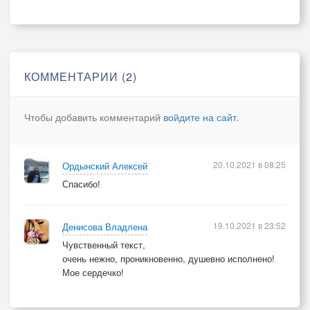
Только в свете погашенном,
Ночью во тьме исчезая.
Понимаю, что сказка,
Но кто даст ответ на вопрос
КОММЕНТАРИИ (2)
Почему эту сказку,
Опять и опять повторяю.
Чтобы добавить комментарий
войдите на сайт
.
20.10.2021 в 08:25
Ордынский Алексей
Спасибо!
19.10.2021 в 23:52
Денисова Владлена
Чувственный текст,
очень нежно, проникновенно, душевно исполнено!
Мое сердечко!