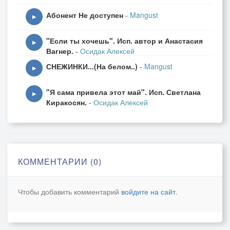
Абонент Не доступен
-
Mangust
▶
"Если ты хочешь". Исп. автор и Анастасия
▶
Вагнер.
-
Осидак Алексей
СНЕЖИНКИ...(На белом..)
-
Mangust
▶
"Я сама привела этот май". Исп. Светлана
▶
Киракосян.
-
Осидак Алексей
КОММЕНТАРИИ (0)
Чтобы добавить комментарий
войдите на сайт
.