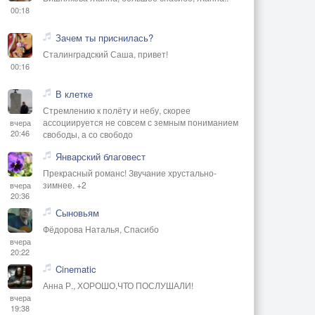
00:18
Зачем ты приснилась?
Сталинградский Саша, привет!
00:16
В клетке
Стремлению к полёту и небу, скорее
ассоциируется не совсем с земным пониманием
вчера
20:46
свободы, а со свободо
Январский благовест
Прекрасный романс! Звучание хрустально-
зимнее. +2
вчера
20:36
Сыновьям
Фёдорова Наталья, Спасибо
вчера
20:22
Cinematic
Анна Р., ХОРОШО,ЧТО ПОСЛУШАЛИ!
вчера
19:38