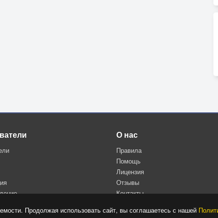
ватели
О нас
ели
Правила
Помощь
Лицензия
ция
Отзывы
дение
Контакты
Политика конфиденциальности
емости. Продолжая использовать сайт, вы соглашаетесь с нашей
Полит