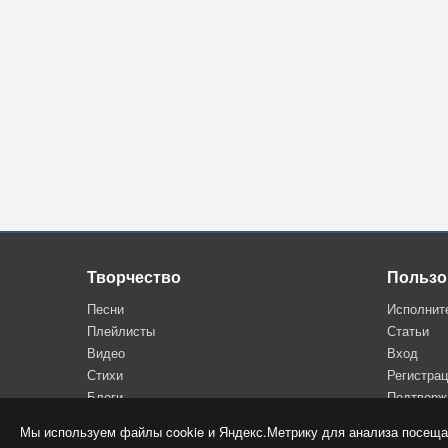
Творчество
Пользо
Песни
Исполнит
Плейлисты
Статьи
Видео
Вход
Стихи
Регистра
Блоги
Подтверж
Мы используем файлы cookie и Яндекс.Метрику для анализа посеща