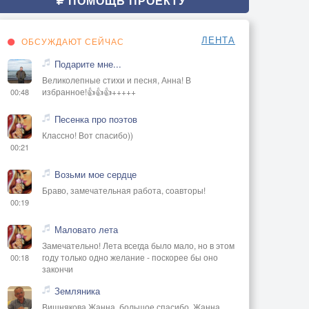
ПОМОЩЬ ПРОЕКТУ
ЛЕНТА
ОБСУЖДАЮТ СЕЙЧАС
Подарите мне...
Великолепные стихи и песня, Анна! В
избранное!👍👍👍+++++
00:48
Песенка про поэтов
Классно! Вот спасибо))
00:21
Возьми мое сердце
Браво, замечательная работа, соавторы!
00:19
Маловато лета
Замечательно! Лета всегда было мало, но в этом
году только одно желание - поскорее бы оно
00:18
закончи
Земляника
Вишнякова Жанна, большое спасибо, Жанна..