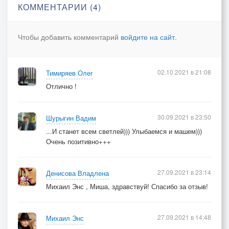
От этого файл
КОММЕНТАРИИ (4)
Милее награды.
Понятен без слов
Чтобы добавить комментарий
войдите на сайт
.
Во всех эсэмэсках,
Вам дарят – Любовь,
Как в маленьких пьесках.
02.10.2021 в 21:08
Тимиряев Олег
Отлично !
30.09.2021 в 23:50
Шурыгин Вадим
...И станет всем светлей))) Улыбаемся и машем)))
Очень позитивно+++
27.09.2021 в 23:14
Денисова Владлена
Михаил Энс , Миша, здравствуй! Спасибо за отзыв!
27.09.2021 в 14:48
Михаил Энс