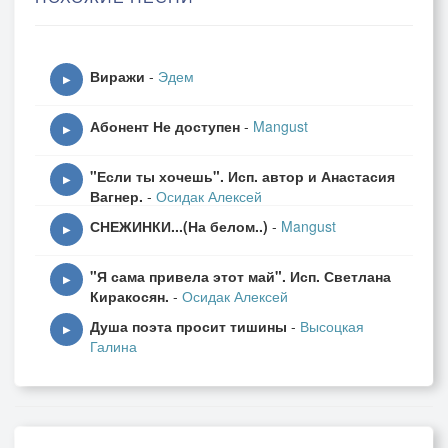
Припев:
Улыбайся, улыбайся,
Виражи
-
Эдем
И печаль с лица сотри,
▶
С настроеньем просыпайся,
Абонент Не доступен
-
Mangust
Веселей на всё смотри!
▶
"Если ты хочешь". Исп. автор и Анастасия
Порой на показ
▶
Вагнер.
-
Осидак Алексей
Улыбка бравада,
СНЕЖИНКИ...(На белом..)
-
Mangust
Пусть тысячу раз
▶
Все скажут, так надо.
"Я сама привела этот май". Исп. Светлана
Улыбка броня,
▶
Киракосян.
-
Осидак Алексей
Улыбка реклама,
Душа поэта просит тишины
-
Высоцкая
Гримасой маня,
▶
Галина
Герой инстаграма
Улыбчивый смайл,
Всегда ему рады,