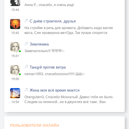
Анна Р., спасибо, я очень рад!
15:44
С днём строителя, друзья
На стройке в речь для аромата, Добавить надо каплю
мата, Сия проверена метОда, Так лучше спорится
15:42
Земляника
Замечательно!!! 👋👋👋✨
15:21
Танцуй против ветра
osman1953, спасибоооооо!!!!!!! 🤗👍✨
15:00
Жена моя всё время моется
OrangutanG, Спасибо Мохнатый. Давно тебя не было.
Следим за гигиеной...не в джунглях всё таки.. Ван
14:54
ПОЛЬЗОВАТЕЛИ ОНЛАЙН