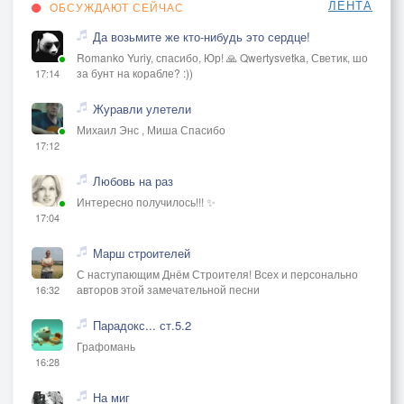
ЛЕНТА
ОБСУЖДАЮТ СЕЙЧАС
Да возьмите же кто-нибудь это сердце!
Romanko Yuriy, спасибо, Юр! 🙏 Qwertysvetka, Светик, шо
за бунт на корабле? :))
17:14
Журавли улетели
Михаил Энс , Миша Спасибо
17:12
Любовь на раз
Интересно получилось!!! ✨
17:04
Марш строителей
С наступающим Днём Строителя! Всех и персонально
авторов этой замечательной песни
16:32
Парадокс... ст.5.2
Графомань
16:28
На миг