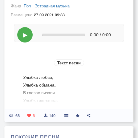
Жанр
Поп
,
Эстрадная музыка
Размещено
27.09.2021 09:33
▶
0:00 / 0:00
Текст песни
Улыбка любви,
Улыбка обмана,
В глазах визави
Улыбка желанна.
Пусть рот до ушей,
68
Как солнечный лучик,
6
140
От разных дверей
Улыбка, как ключик.
ПОХОЖИЕ ПЕСНИ