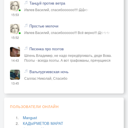
Танцуй против ветра
Ивлев Василий, спасибоооооо!!!! 🤗👍✨
15:53
Простые мелочи
Ивлев Василий, спасибоооооо!!! Всё верно!!! 🤗✨✨✨
15:52
Песенка про поэтов
Шпень Владимир, не надо передёргивать, дядя Вова.
Поэты - всегда поэты. А вот графоманы, прячущиеся
14:43
Вальпургиевская ночь
Саллас Николай, Спасибо
13:45
ПОЛЬЗОВАТЕЛИ ОНЛАЙН
Mangust
КАДЫРМЕТОВ МАРАТ