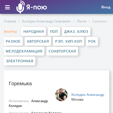
Вход
Главная
Колядин Александр Георгиевич
Песни
Горемыка
НАРОДНАЯ
ПОП
ДЖАЗ, БЛЮЗ
ЖАНРЫ:
РАЗНОЕ
АВТОРСКАЯ
РЭП, ХИП-ХОП
РОК
МЕЛОДЕКЛАМАЦИЯ
СОАВТОРСКАЯ
ЭЛЕКТРОННАЯ
Горемыка
Колядин Александр
Москва
Исполнитель
Александр
Колядин
Автор текста
Александр Колядин