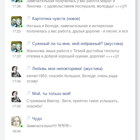
Замечательная получилась у вас работа Марат и
Леночка - с удовольствием послушали, молодцы! +++))!!!
17:28
Картотека чувств (новое)
Наташа и Володя, замечательная и интересная
получилась у вас работа, друзья дорогие - и песня, и исп
17:23
Суженый ли ты мне, мой избранный? (акустика)
Жанночка, ваша работа с Тёзкой достойна теплоты
отклика и доброй хорошей оценки, дорогие! ++++))!!
17:20
Любовь моя неповторима! (акустика)
osman1953, спасибо большое, Володя, очень рада
этому!
17:04
Мой, ты только мой!
Стрижаков Виктор , Витя, приятно такое услышать,
спасибо!
17:03
Чудо
Замечательно!!!!! 👋👋👋✨
16:04