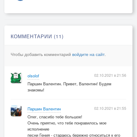
Так вот обломок шпаги,
Переломленной о сталь,
Вот первое дыхание строки,
Вот чистый лист бумаги,
Вот непройденная даль,
КОММЕНТАРИИ (11)
И море вытекает из реки
И море вытекает из реки
Чтобы добавить комментарий
войдите на сайт
.
02.10.2021 в 21:56
olsolof
Паршин Валентин. Привет, Валентин! Будем
знакомы!
02.10.2021 в 21:55
Паршин Валентин
Олег, спасибо тебе большое!
Очень приятно, что тебе понравилось мое
исполнение
песни Гения - стараюсь бережно относиться к его