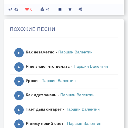
Но я тоже не святой,
42
Я все толкал ее на поворот.
6
74
Я все толкал ее на поворот.
ПОХОЖИЕ ПЕСНИ
Простеганные ветрами
И сбоку, и в упор,
Приятели из памяти встают:
Как незаметно
-
Паршин Валентин
Разбойными корветами,
▶
Ворвавшиеся в порт
Я не знаю, что делать
-
Паршин Валентин
Покуривают трубочки - Салют
▶
Покуривают трубочки - Салют
Уроки
-
Паршин Валентин
▶
Моя ж дорога дальняя лежит за острова,
Как идет жизнь
-
Паршин Валентин
Где ждет меня на выгнутой горе,
▶
Подернутая инеем пожухлая трава
Тает дым сигарет
-
Паршин Валентин
И горечь разговора на заре
▶
И горечь разговора на заре
Я вижу яркий свет
-
Паршин Валентин
▶