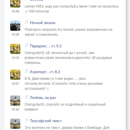
osman1953, еще раз попробуй,у меня тоже не грузилось
,с 10й попытки
19:59
Ночной звонок
Повторно загрузил эту песню, ранее загруженная не
звучит к сожалению..
19:39
Парадокс... ст.5.2
OrangutanG, ой ,мохнатый да с розой...как
романтично,прям эксклюзив в джунглях:-)В раздумья
19:03
говоришь
Аэропорт...ст.8.2
В В, Дим привет,я тоже редко ...:-)все
летаем,летаем:-)Спасибо тебе,очень красивая
18:57
ассоциация!;-)
Любовь на раз
OrangutanG, спасибо за подробный и серьёзный
коммент
18:42
Теософский твист.
Это конечно не твист, думаю ближе к Ламбаде. Для