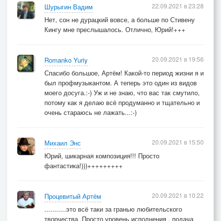
22.09.2021 в 23:28
Шурыгин Вадим
Нет, сон не дурацкий вовсе, а больше по Стивену
Кингу мне преслышалось. Отлично, Юрий!+++
20.09.2021 в 19:56
Romanko Yuriy
Спасибо большое, Артём! Какой-то период жизни я и
был профмузыкантом. А теперь это один из видов
моего досуга.:-) Уж и не знаю, что вас так смутило,
потому как я делаю всё продуманно и тщательно и
очень стараюсь не лажать...:-)
20.09.2021 в 15:50
Михаил Энс
Юрий, шикарная композиция!!! Просто
фантастика!)))+++++++++
20.09.2021 в 10:22
Процевитый Артём
...........это всё таки за гранью любительского
творчества..Просто уровень исполнения . подача