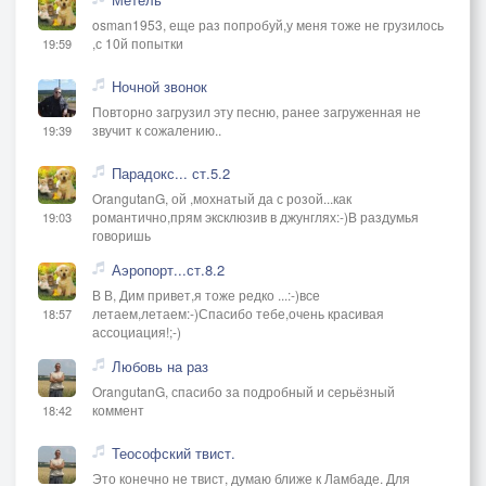
osman1953, еще раз попробуй,у меня тоже не грузилось
,с 10й попытки
19:59
Ночной звонок
Повторно загрузил эту песню, ранее загруженная не
звучит к сожалению..
19:39
Парадокс... ст.5.2
OrangutanG, ой ,мохнатый да с розой...как
романтично,прям эксклюзив в джунглях:-)В раздумья
19:03
говоришь
Аэропорт...ст.8.2
В В, Дим привет,я тоже редко ...:-)все
летаем,летаем:-)Спасибо тебе,очень красивая
18:57
ассоциация!;-)
Любовь на раз
OrangutanG, спасибо за подробный и серьёзный
коммент
18:42
Теософский твист.
Это конечно не твист, думаю ближе к Ламбаде. Для