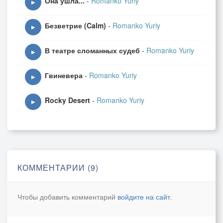
Она ушла...
-
Romanko Yuriy
▶
Безветрие (Calm)
-
Romanko Yuriy
▶
В театре сломанных судеб
-
Romanko Yuriy
▶
Гвиневера
-
Romanko Yuriy
▶
Rocky Desert
-
Romanko Yuriy
▶
КОММЕНТАРИИ (9)
Чтобы добавить комментарий
войдите на сайт
.