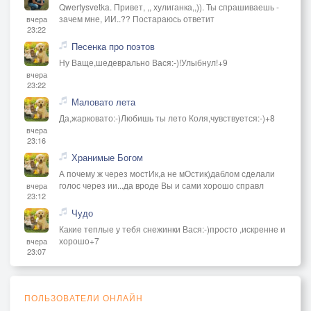
Qwertysvetka. Привет, ,, хулиганка,,)). Ты спрашиваешь -
зачем мне, ИИ..?? Постараюсь ответит
вчера
23:22
Песенка про поэтов
Ну Ваще,шедеврально Вася:-)!Улыбнул!+9
вчера
23:22
Маловато лета
Да,жарковато:-)Любишь ты лето Коля,чувствуется:-)+8
вчера
23:16
Хранимые Богом
А почему ж через мостИк,а не мОстик)даблом сделали
голос через ии...да вроде Вы и сами хорошо справл
вчера
23:12
Чудо
Какие теплые у тебя снежинки Вася:-)просто ,искренне и
хорошо+7
вчера
23:07
ПОЛЬЗОВАТЕЛИ ОНЛАЙН