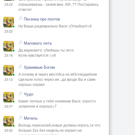
спрашиваешь - зачем мне, ИИ..?? Постараюсь
23:22
ответит
Песенка про поэтов
Ну Ваще,шедеврально Вася:-)!Улыбнул!+9
23:22
Маловато лета
Да,жарковато:-)Любишь ты лето
Коля,чувствуется:-)+8
23:16
Хранимые Богом
А почему ж через мостИк,а не мОстик)даблом
сделали голос через ии...да вроде Вы и сами
23:12
хорошо справл
Чудо
Какие теплые у тебя снежинки Вася:-)просто
,искренне и хорошо+7
23:07
Метель
Володь перезалей,новые должны играть,те что
больше 2ух-3ех недель не играют,не
23:02