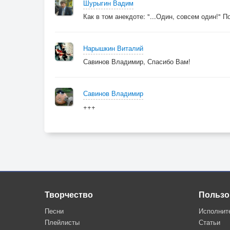
Шурыгин Вадим
Как в том анекдоте: "...Один, совсем один!" 
Нарышкин Виталий
Савинов Владимир, Спасибо Вам!
Савинов Владимир
+++
Творчество
Пользо
Песни
Исполнит
Плейлисты
Статьи