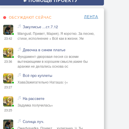
ПОМОЩЬ ПРОЕКТУ
ЛЕНТА
ОБСУЖДАЮТ СЕЙЧАС
Закулисье ...ст.7.12
Mangust. Привет, Мария). Я коротко. За песню,
стихи, исполнение + Всё как в жизни. Ум
23:42
Девочка в синем платье
Фундамент-дворовая песня со всеми
вытекающими в хорошем смысле,какие бы
23:36
аранжи не делались основа ос
Всё про куплеты
ХаваЗажигательно Наташа:-)+
23:27
На рассвете
Задумка получилась+
23:25
Солнца луч.
Qwertysvetka. Привет, ,, хулиганка,,)). Ты