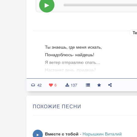
▶
Те
Ты знаешь, где меня искать,
Понадоблюсь- найдешь!
Я ветер отправляю спать…
Настанет день, придешь!
Сегодня лучше нам не петь!
42
Сломался камертон…
6
137
Сегодня можем не успеть
Настроиться на тон…
ПОХОЖИЕ ПЕСНИ
ПРИПЕВ:
Я говорю с тобой,
Вместе с тобой
-
Нарышкин Виталий
▶