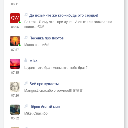
08:11
Да возьмите же кто-нибудь это сердце!
Вот так.. Я ему это.. при луне... А он взял и завязал на
спине... 🤦🥺
08:06
Песенка про поэтов
Маша спасибо!
07:57
Mike
Шурин - это брат жены, кто тебе брат?
07:35
Всё про куплеты
Mangust, спасибо огромное!!! 🌸🌸🌸
07:26
Чёрно-белый мир
Mike, Спасибо
05:52