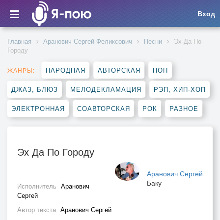
Вход
Главная
Аранович Сергей Феликсович
Песни
Эх Да По
Городу
НАРОДНАЯ
АВТОРСКАЯ
ПОП
ЖАНРЫ:
ДЖАЗ, БЛЮЗ
МЕЛОДЕКЛАМАЦИЯ
РЭП, ХИП-ХОП
ЭЛЕКТРОННАЯ
СОАВТОРСКАЯ
РОК
РАЗНОЕ
Эх Да По Городу
Аранович Сергей
Баку
Исполнитель
Аранович
Сергей
Автор текста
Аранович Сергей