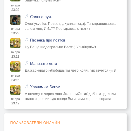
вчера
23:25
Солнца луч.
Qwertysvetka. Привет, ,, хулиганка,,)). Ты спрашиваешь -
зачем мне, ИИ..?? Постараюсь ответит
вчера
23:22
Песенка про поэтов
Ну Ваще,шедеврально Вася:-)!Улыбнул!+9
вчера
23:22
Маловато лета
Да,жарковато:-)Любишь ты лето Коля,чувствуется:-)+8
вчера
23:16
Хранимые Богом
А почему ж через мостИк,а не мОстик)даблом сделали
голос через ии...да вроде Вы и сами хорошо справл
вчера
23:12
ПОЛЬЗОВАТЕЛИ ОНЛАЙН