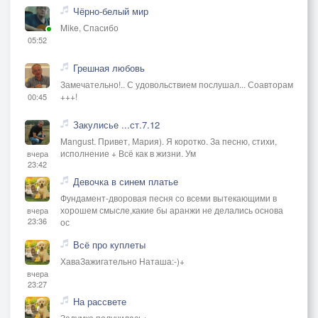
Чёрно-белый мир
Mike, Спасибо
05:52
Грешная любовь
Замечательно!.. С удовольствием послушал... Соавторам
+++!
00:45
Закулисье ...ст.7.12
Mangust. Привет, Мария). Я коротко. За песню, стихи,
исполнение + Всё как в жизни. Ум
вчера
23:42
Девочка в синем платье
Фундамент-дворовая песня со всеми вытекающими в
хорошем смысле,какие бы аранжи не делались основа
вчера
23:36
ос
Всё про куплеты
ХаваЗажигательно Наташа:-)+
вчера
23:27
На рассвете
Задумка получилась+