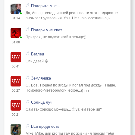
Подарите мне...
Да, Анна, в сегодняшней реальности этот подарок не
вызывает удивления. Увы. Не знаю: осознанно, и
01:14
Подари мне свет
Призрак , не подкатывай к певице))
01:06
Беглец
Спи давай 😁
00:41
Земляника
О.. Вов.. Пошел по ягоды и попал под дождь... Наше.
Помолого-Метеорологическое...))+++
00:27
Солнца луч.
Сам так хорошо можешь... 🤔Зачем тебе ии?
00:21
Всё вроде есть.
Mike. Mike, или кто ты там по жизни - я просил тебя