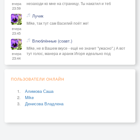
незаходи ко мне на страницу. Ты накатил и теб
вчера
23:59
Лучик
Mike, так тут сам Василий поёт же!
вчера
23:45
Влюблённые (соавт.)
Mike, не в Вашем вкусе - ещё не значит "ужасно".) А вот
тут голос, манера и аранж Игоря идеально под
вчера
23:44
ПОЛЬЗОВАТЕЛИ ОНЛАЙН
Алимова Саша
Mike
Денисова Владлена