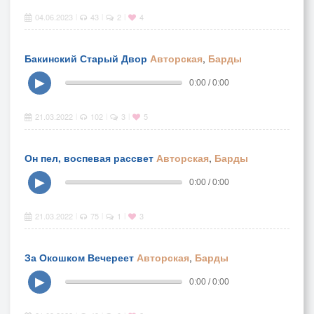
04.06.2023
43
2
4
|
|
|
Бакинский Старый Двор
Авторская
,
Барды
▶
0:00 / 0:00
21.03.2022
102
3
5
|
|
|
Он пел, воспевая рассвет
Авторская
,
Барды
▶
0:00 / 0:00
21.03.2022
75
1
3
|
|
|
За Окошком Вечереет
Авторская
,
Барды
▶
0:00 / 0:00