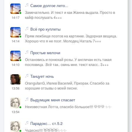
Самое долгое лето...
Замечательно. И текст и как Жанна выдала. Просто в
кайф послушать 4+++
14:17
Всё про куплеты
Прям лежбище поэтов на картинке. Задорная вещица.
Хорошо что я не поэт. Молодец Наталь 7+++
14:14
Простые мелочи
Остановись и понюхай розы. У англичан есть такая
пословица. .Всё так.. скинь мне. текст класс.. 3+++
14:10
Танцует ночь
OrangutanG, Ивлев Василий, Призрак. Спасибо за
хорошие отзывы о моей песне.
13:56
Выдумщик меня спасает
Неизвестная Лотта, спасибо большое!!!! 💛💛💛 ✨✨
13:54
Парадокс... ст.5.2
Чудесно!!!! 👋👋👋👋✨✨✨