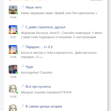
Наше лето
Какие чарующие звуки. Орфей, или Пан однозначно +
13:44
С днём строителя, друзья
Фёдорова Наталья, Анна Р., Спасибо соавторши. У меня
с вами тоже подрядные отношения. С наступающим
13:41
Парадокс... ст.5.2
Босса я смотрю у тебя в приоритете.. Действительно
парадокс...5+++
13:34
Чудо
Бесподобно! Спасибо.
13:32
Всё про куплеты
Mangust, спасибо огромное!!! 🌸🌸🌸
13:30
В самом центре шторма