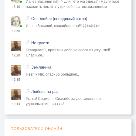
Ивлев Василий 🤗✨ "- Для чего мы здесь? - Научиться
находить покой внутри себя в этом жизненном
13:10
Ось любви (невидимый закон)
Ивлев Василий, спасибоооооо!!! 🤗👍👍👍✨
12:50
Не грусти
OrangutanG, приятны добрые слова из джунглей...
Спасибо!..
12:20
Земляника
Reznik Nik, спасибо большое!..
12:15
Любовь на раз
Ух, ты! Сражён!.. Спасибо за доставленное
удовольствие!..+++++!
12:14
ПОЛЬЗОВАТЕЛИ ОНЛАЙН