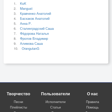
KsK
Mangust
Кравченко Анатолий
Баскаков Анатолий
Анна Р.
Сталинградский Саша
Фёдорова Наталья
Фролов Владимир
Алимова Саша
OrangutanG
Творчество
Пользователи
О нас
Песни
Исполнители
Правила
Плейлисты
Статьи
Помощь