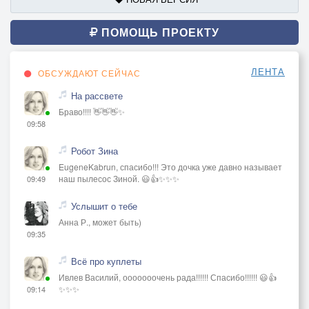
ПОМОЩЬ ПРОЕКТУ
ЛЕНТА
ОБСУЖДАЮТ СЕЙЧАС
На рассвете
Браво!!!! 👋👋👋✨
09:58
Робот Зина
EugeneKabrun, спасибо!!! Это дочка уже давно называет
наш пылесос Зиной. 😃👍✨✨✨
09:49
Услышит о тебе
Анна Р., может быть)
09:35
Всё про куплеты
Ивлев Василий, ооооооочень рада!!!!!! Спасибо!!!!!! 😃👍
✨✨✨
09:14