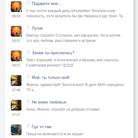
Подарите мне...
У нас почти каждый день объявляют беспилотную
опасность, хотя казалось бы где Украина и где Урал. Та
08:59
Лучик
Виктор спасибо! Согласен, метафорично. Но в целом -
это про любовь, расставания и встречи.
08:51
Зачем ты приснилась?
Текст хороший, и исполнение и музыка, всё сошлось.
Соавторам респект! 👏👏👏
08:01
Мой, ты только мой!
Жанна, здравствуй! Трогательно! В духе ВИА середины
70-х.
07:48
Не моею любовью
Анна, Жанна, спасибо за добрые отзывы!
07:27
Где то там
Паша не включается и не играет