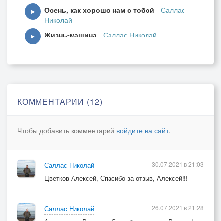
Осень, как хорошо нам с тобой
-
Саллас
Наши головы давно запорошены.
▶
Николай
Не найдём пути назад меж прохожих мы.
Жизнь-машина
-
Саллас Николай
▶
КОММЕНТАРИИ (12)
Чтобы добавить комментарий
войдите на сайт
.
30.07.2021 в 21:03
Саллас Николай
Цветков Алексей, Спасибо за отзыв, Алексей!!!
26.07.2021 в 21:28
Саллас Николай