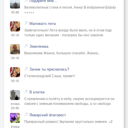
Подарите мне...
Великолепные стихи и песня, Анна! В избранное!👍👍👍
+++++
00:48
Маловато лета
Замечательно! Лета всегда было мало, но в этом году
только одно желание - поскорее бы оно закончи
00:18
Земляника
Вишнякова Жанна, большое спасибо, Жанна..
00:18
Зачем ты приснилась?
Сталинградский Саша, привет!
00:16
В клетке
Стремлению к полёту и небу, скорее ассоциируется не
совсем с земным пониманием свободы, а со свободо
вчера
20:46
Январский благовест
Прекрасный романс! Звучание хрустально-зимнее. +2
вчера