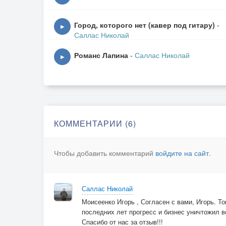
Как же раньше я так жила?
Не могу понять, что такое?
Город, которого нет (кавер под гитару)
-
Видно правда любовь пришла.
▶
Саллас Николай
Я перечить ему не смею,
Романс Лапина
-
Саллас Николай
▶
Выполняю любой каприз,
Как у Ваенги я болею,
Только им, припадая ниц.
Он меня потерять боится,
КОММЕНТАРИИ (6)
Как священный огонь бережет.
Сколько будет роман наш длиться,
Чтобы добавить комментарий
войдите на сайт
.
Где меня он дотла сожжет?
Я загадывать зря не буду,
Саллас Николай
Сколько нам еще вместе быть.
Моисеенко Игорь , Согласен с вами, Игорь. То
До последнего помнить буду,
последних лет прогресс и бизнес уничтожил в
Что могла его так любить.
Спасибо от нас за отзыв!!!