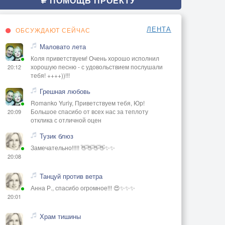
ПОМОЩЬ ПРОЕКТУ
ЛЕНТА
ОБСУЖДАЮТ СЕЙЧАС
Маловато лета
Коля приветствуем! Очень хорошо исполнил
хорошую песню - с удовольствием послушали
20:12
тебя! ++++))!!!
Грешная любовь
Romanko Yuriy, Приветствуем тебя, Юр!
Большое спасибо от всех нас за теплоту
20:09
отклика с отличной оцен
Тузик блюз
Замечательно!!!!! 👋👋👋👋✨✨
20:08
Танцуй против ветра
Анна Р., спасибо огромное!!! 😍✨✨✨
20:01
Храм тишины