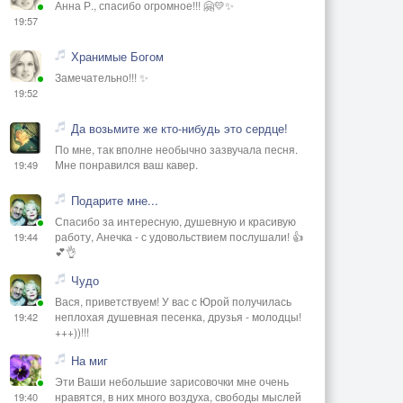
Анна Р., спасибо огромное!!! 🤗💛✨
19:57
Хранимые Богом
Замечательно!!! ✨
19:52
Да возьмите же кто-нибудь это сердце!
По мне, так вполне необычно зазвучала песня.
Мне понравился ваш кавер.
19:49
Подарите мне...
Спасибо за интересную, душевную и красивую
работу, Анечка - с удовольствием послушали! 👍
19:44
💕👌
Чудо
Вася, приветствуем! У вас с Юрой получилась
неплохая душевная песенка, друзья - молодцы!
19:42
+++))!!!
На миг
Эти Ваши небольшие зарисовочки мне очень
нравятся, в них много воздуха, свободы мыслей
19:40