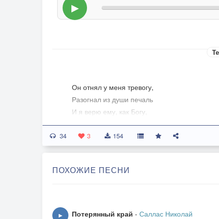
▶
Те
­Он отнял у меня тревогу,
Разогнал из души печаль
И я верю ему, как Богу,
Вместе с ним ни о чем не жаль.
34
3
154
Я воскресла, я вновь родИлась
И по жизни смеясь иду,
ПОХОЖИЕ ПЕСНИ
Снова сердце в груди забилось,
Новый день с нетерпеньем жду.
Не могу больше жить в покое,
Потерянный край
-
Саллас Николай
▶