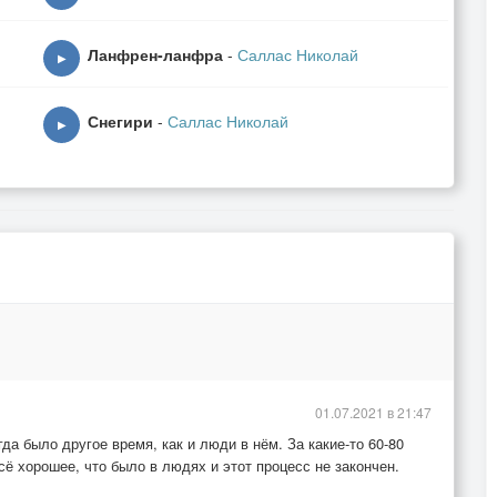
Ланфрен-ланфра
-
Саллас Николай
▶
Снегири
-
Саллас Николай
▶
01.07.2021 в 21:47
гда было другое время, как и люди в нём. За какие-то 60-80
сё хорошее, что было в людях и этот процесс не закончен.