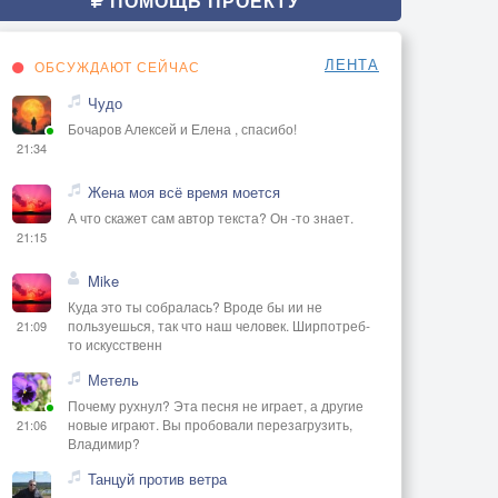
ПОМОЩЬ ПРОЕКТУ
ЛЕНТА
ОБСУЖДАЮТ СЕЙЧАС
Чудо
Бочаров Алексей и Елена , спасибо!
21:34
Жена моя всё время моется
А что скажет сам автор текста? Он -то знает.
21:15
Mike
Куда это ты собралась? Вроде бы ии не
пользуешься, так что наш человек. Ширпотреб-
21:09
то искусственн
Метель
Почему рухнул? Эта песня не играет, а другие
новые играют. Вы пробовали перезагрузить,
21:06
Владимир?
Танцуй против ветра