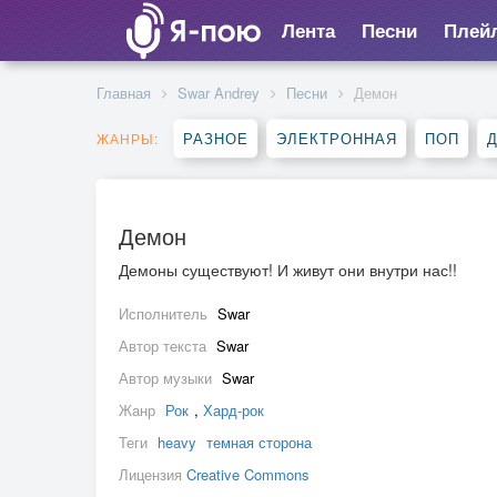
Лента
Песни
Плей
Главная
Swar Andrey
Песни
Демон
РАЗНОЕ
ЭЛЕКТРОННАЯ
ПОП
ЖАНРЫ:
Демон
Демоны существуют! И живут они внутри нас!!
Исполнитель
Swar
Автор текста
Swar
Автор музыки
Swar
Жанр
Рок
,
Хард-рок
Теги
heavy
темная сторона
Лицензия
Creative Commons