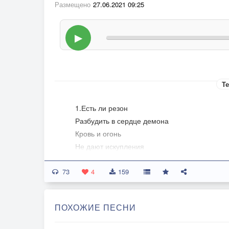
Размещено
27.06.2021 09:25
▶
Те
1.Есть ли резон
Разбудить в сердце демона
Кровь и огонь
Не дают искупления
Холод и тьма
73
Будоражат сознание
4
159
В рациональном,
Умри - сострадание....
ПОХОЖИЕ ПЕСНИ
Пр-в:
Стоп МОТОР!