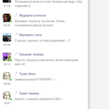
Понравился ритм и стиль! Четвертым буду, стёр
подошвы ))
21:04
Журавли улетели
Впервые слушала эту песню. Очень
понравилась.Ваша заслуга!
20:43
Маловато лета
Слушал, хорошо, в след уходящему...+7
20:39
Грешная любовь
Просто, хорошо и жизненно. Всем соавторам
мой +6!
20:14
Тузик блюз
Замечательно!!!!! 👋👋👋👋✨✨
20:08
Храм тишины
Анна Р., спасибо огромное!!! 🤗💛✨
19:57