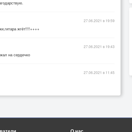
агодарствую.
27.06.2021 в 19:59
и,гитара жгёт!!!!++++
27.06.2021 в 19:43
ажал на сердечко
27.06.2021 в 11:45
ватели
О нас