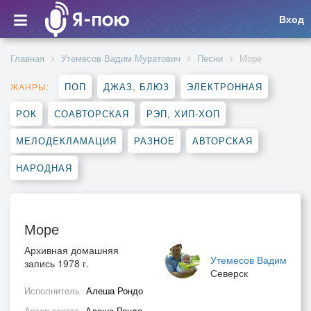
Вход
Главная
Утемесов Вадим Муратович
Песни
Море
ПОП
ДЖАЗ, БЛЮЗ
ЭЛЕКТРОННАЯ
ЖАНРЫ:
РОК
СОАВТОРСКАЯ
РЭП, ХИП-ХОП
МЕЛОДЕКЛАМАЦИЯ
РАЗНОЕ
АВТОРСКАЯ
НАРОДНАЯ
Море
Архивная домашняя
Утемесов Вадим
запись 1978 г.
Северск
Исполнитель
Алеша Рондо
Автор текста
Алеша Рондо