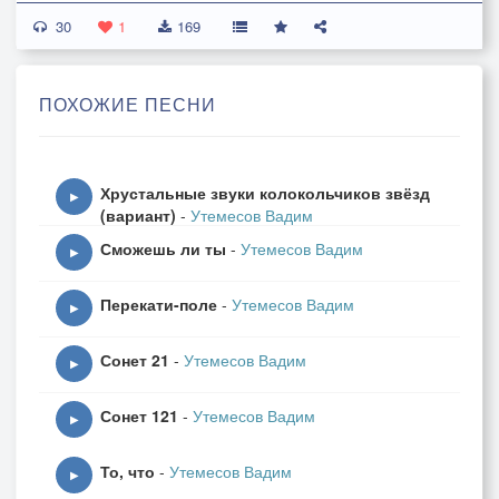
30
Волны, волны, вы как барханы.
1
169
Какая разница – штормы или ураганы?
Направо и налево водная пустыня,
ПОХОЖИЕ ПЕСНИ
И солнце жёлтое пляшет в небе синем.
Я в море внизу,
Хрустальные звуки колокольчиков звёзд
А облака плывут вверху.
▶
(вариант)
-
Утемесов Вадим
Наверху там косматое солнце,
Сможешь ли ты
-
Утемесов Вадим
Всё никак постричься не хочет.
▶
Перекати-поле
-
Утемесов Вадим
1978 г.
▶
Сонет 21
-
Утемесов Вадим
▶
Сонет 121
-
Утемесов Вадим
▶
То, что
-
Утемесов Вадим
▶