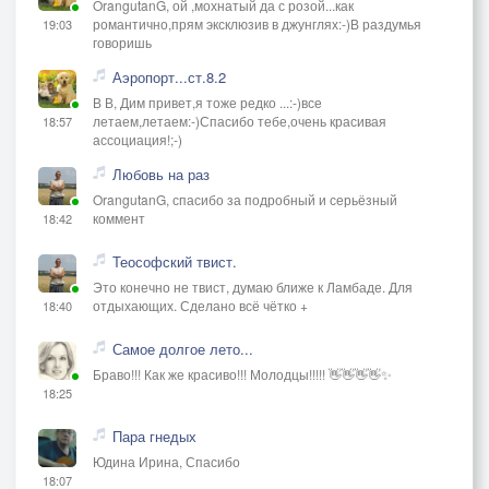
OrangutanG, ой ,мохнатый да с розой...как
романтично,прям эксклюзив в джунглях:-)В раздумья
19:03
говоришь
Аэропорт...ст.8.2
В В, Дим привет,я тоже редко ...:-)все
летаем,летаем:-)Спасибо тебе,очень красивая
18:57
ассоциация!;-)
Любовь на раз
OrangutanG, спасибо за подробный и серьёзный
коммент
18:42
Теософский твист.
Это конечно не твист, думаю ближе к Ламбаде. Для
отдыхающих. Сделано всё чётко +
18:40
Самое долгое лето...
Браво!!! Как же красиво!!! Молодцы!!!!! 👋👋👋👋✨
18:25
Пара гнедых
Юдина Ирина, Спасибо
18:07