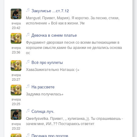
Закулисье ...ст.7.12
Mangust. Привет, Мария). Я коротко. За песню, стихи,
исполнение + Всё как в жизни. Ум
вчера
23:42
Девочка в синем платье
Фундамент-дворовая песня со всеми вытекающими в
хорошем смысле,какие бы аранжи не делались основа
вчера
23:36
ос
Всё про куплеты
ХаваЗажигательно Наташа:-)+
вчера
23:27
На рассвете
Задумка получилась+
вчера
23:25
Солнца луч.
Qwertysvetka. Привет, ,, хулиганка,,)). Ты спрашиваешь -
зачем мне, ИИ..?? Постараюсь ответит
вчера
23:22
Песенка про поэтов