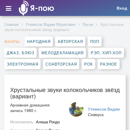
Вход
Главная
Утемесов Вадим Муратович
Песни
Хрустальные
звуки колокольчиков звёзд (вариант)
НАРОДНАЯ
АВТОРСКАЯ
ПОП
ЖАНРЫ:
ДЖАЗ, БЛЮЗ
МЕЛОДЕКЛАМАЦИЯ
РЭП, ХИП-ХОП
ЭЛЕКТРОННАЯ
СОАВТОРСКАЯ
РОК
РАЗНОЕ
Хрустальные звуки колокольчиков звёзд
(вариант)
Архивная домашняя
Утемесов Вадим
запись 1980 г.
Северск
Исполнитель
Алеша Рондо