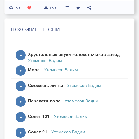
53
С неба сниму я солнца кольцо
1
153
И тебе подарю я его,
Ты протяни мне руки свои,
ПОХОЖИЕ ПЕСНИ
Ты меня полюби!
1980 г.
Хрустальные звуки колокольчиков звёзд
-
▶
Утемесов Вадим
Море
-
Утемесов Вадим
▶
Сможешь ли ты
-
Утемесов Вадим
▶
Перекати-поле
-
Утемесов Вадим
▶
Сонет 121
-
Утемесов Вадим
▶
Сонет 21
-
Утемесов Вадим
▶