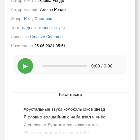
Автор текста
Алеша Рондо
Автор музыки
Алеша Рондо
Жанр
Рок
,
Хард-рок
Теги
ладони
кольцо
звуки
Лицензия
Creative Commons
Размещено
25.06.2021 05:51
▶
0:00 / 0:00
Текст песни
Хрустальные звуки колокольчиков звёзд
Я словно волшебник с неба взял и унёс,
И снежным бураном завьюжив поля
Метелью ладоней укрыл я тебя!