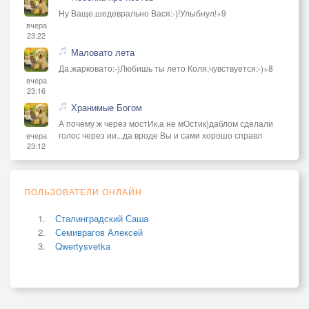
Ну Ваще,шедеврально Вася:-)!Улыбнул!+9
вчера
23:22
Маловато лета
Да,жарковато:-)Любишь ты лето Коля,чувствуется:-)+8
вчера
23:16
Хранимые Богом
А почему ж через мостИк,а не мОстик)даблом сделали
голос через ии...да вроде Вы и сами хорошо справл
вчера
23:12
ПОЛЬЗОВАТЕЛИ ОНЛАЙН
Сталинградский Саша
Семиврагов Алексей
Qwertysvetka