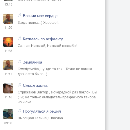
13:45
Возьми мое сердце
Задуэтились...) Хорошо!..
11:50
Катилась по асфальту
Саллас Николай, Николай спасибо!
11:33
Земляника
Qwertysvetka, ну, где-то так... Точно не помню -
давно это было...)
11:17
Смысл жизни.
Стрижаков Виктор , в очередной раз поклон. Вы
(Ты) не только обладатель прекрасного тенора
11:16
но и оче
Прогуляться я решил
Высоцкая Галина, Спасибо
09:03