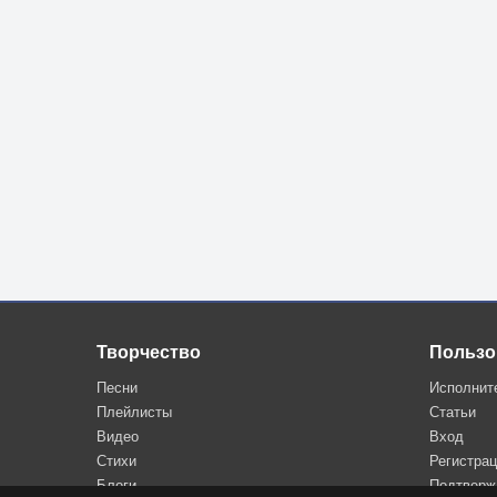
С другою меня навсегда».
И сердце, остыть не готовясь
И грустно другую любя,
Как будто любимую повесть
С другой вспоминает тебя.
Творчество
Пользо
Песни
Исполнит
Плейлисты
Статьи
Видео
Вход
Стихи
Регистра
Блоги
Подтверж