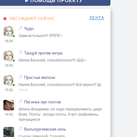
ПОМОЩЬ ПРОЕКТУ
ЛЕНТА
ОБСУЖДАЮТ СЕЙЧАС
Чудо
Замечательно!!!!! 👋👋👋✨
16:04
Танцуй против ветра
Ивлев Василий, спасибоооооо!!!! 🤗👍✨
15:53
Простые мелочи
Ивлев Василий, спасибоооооо!!! Всё верно!!! 🤗
✨✨✨
15:52
Песенка про поэтов
Шпень Владимир, не надо передёргивать, дядя
Вова. Поэты - всегда поэты. А вот графоманы,
14:43
прячущиеся
Вальпургиевская ночь
Саллас Николай, Спасибо