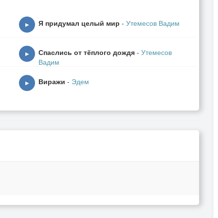
Я придумал целый мир
-
Утемесов Вадим
▶
Спаслись от тёплого дождя
-
Утемесов
▶
Вадим
Виражи
-
Эдем
▶