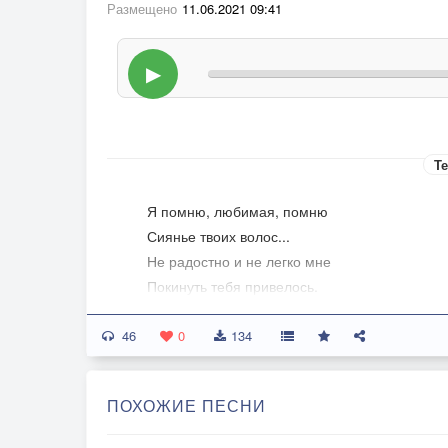
Размещено
11.06.2021 09:41
▶
Те
Я помню, любимая, помню
Сиянье твоих волос...
Не радостно и не легко мне
Покинуть тебя привелось.
46
Я помню, ты мне говорила:
0
134
«Пройдут голубые года,
И ты позабудешь, мой милый,
ПОХОЖИЕ ПЕСНИ
С другою меня навсегда».