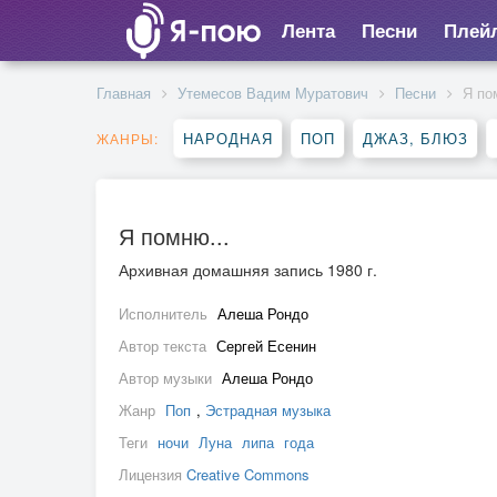
Лента
Песни
Плей
Главная
Утемесов Вадим Муратович
Песни
Я по
НАРОДНАЯ
ПОП
ДЖАЗ, БЛЮЗ
ЖАНРЫ:
Я помню...
Архивная домашняя запись 1980 г.
Исполнитель
Алеша Рондо
Автор текста
Сергей Есенин
Автор музыки
Алеша Рондо
Жанр
Поп
,
Эстрадная музыка
Теги
ночи
Луна
липа
года
Лицензия
Creative Commons