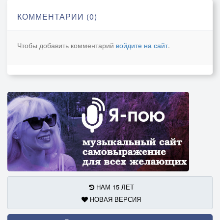
Что бы дети могли мечтать!..
КОММЕНТАРИИ (0)
И очнуться краски лета,
И сольются в токах света,
Чтобы добавить комментарий
войдите на сайт
.
С чувством светлым, сладострастным:
«Этот мир – такой прекрасный»!
Прогоняя все напасти,
Птицы будут петь о счастье,
Воспевая миру оды –
Пробуждая дух природы…
28.09.2009.
НАМ 15 ЛЕТ
НОВАЯ ВЕРСИЯ