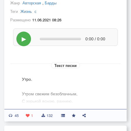
Жанр
Авторская
,
Барды
Теги
Жизнь
с
Размещено
11.06.2021 08:26
▶
0:00 / 0:00
Текст песни
Утро.
Утром свежим безоблачным,
С зорькой ясною, раннею,
С первым лучиком солнечным –
45
Пробудись моё сознание.
1
132
Луч наполнит меня теплом,
Озаряя теплом весь дом,