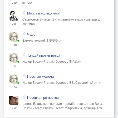
этому!
17:04
Мой, ты только мой!
Стрижаков Виктор , Витя, приятно такое услышать,
спасибо!
17:03
Чудо
Замечательно!!!!! 👋👋👋✨
16:04
Танцуй против ветра
Ивлев Василий, спасибоооооо!!!! 🤗👍✨
15:53
Простые мелочи
Ивлев Василий, спасибоооооо!!! Всё верно!!! 🤗✨✨✨
15:52
Песенка про поэтов
Шпень Владимир, не надо передёргивать, дядя Вова.
Поэты - всегда поэты. А вот графоманы, прячущиеся
14:43