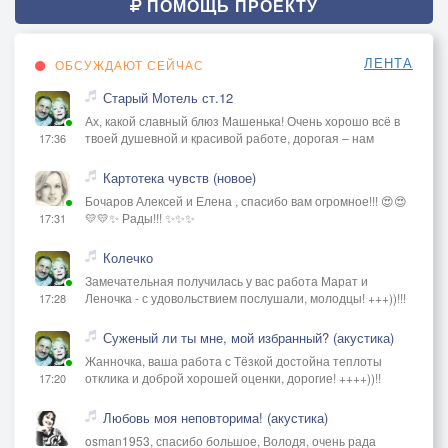
ПОМОЩЬ ПРОЕКТУ
ЛЕНТА
ОБСУЖДАЮТ СЕЙЧАС
Старый Мотель ст.12
Ах, какой славный блюз Машенька! Очень хорошо всё в
твоей душевной и красивой работе, дорогая – нам
17:36
Картотека чувств (новое)
Бочаров Алексей и Елена , спасибо вам огромное!!! 😍😍
💛💛✨ Рады!!! ✨✨✨
17:31
Колечко
Замечательная получилась у вас работа Марат и
Леночка - с удовольствием послушали, молодцы! +++))!!!
17:28
Суженый ли ты мне, мой избранный? (акустика)
Жанночка, ваша работа с Тёзкой достойна теплоты
отклика и доброй хорошей оценки, дорогие! ++++))!!
17:20
Любовь моя неповторима! (акустика)
osman1953, спасибо большое, Володя, очень рада