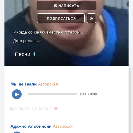
НАПИСАТЬ
ПОДПИСАТЬСЯ
Иногда сочиняю вместе с гитарой...
Дата рождения
Песни
4
Мы не знали
Авторская
▶
0:00 / 0:00
22.06.2021
44
2
1
|
|
|
Адажио Альбинони
Авторская