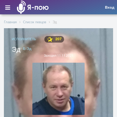
Вход
Главная
Список певцов
Эд
207
ИСПОЛНИТЕЛЬ
Эд
Б-Эд
Заходил 11.11.2021