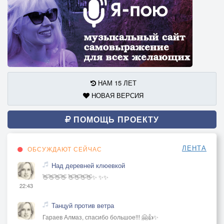
НАМ 15 ЛЕТ
НОВАЯ ВЕРСИЯ
ПОМОЩЬ ПРОЕКТУ
ЛЕНТА
ОБСУЖДАЮТ СЕЙЧАС
Над деревней клюевкой
👋👋👋👋 👋👋👋👋✨ ✨✨
22:43
Танцуй против ветра
Гараев Алмаз, спасибо большое!!! 🤗👍✨