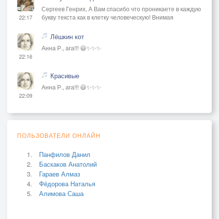
Сергеев Генрих, А Вам спасибо что проникаете в каждую
букву текста как в клетку человеческую! Внимая
22:17
Лёшкин кот
Анна Р., ага!!! 😃✨✨✨
22:16
Красивые
Анна Р., ага!!! 😃✨✨✨
22:09
ПОЛЬЗОВАТЕЛИ ОНЛАЙН
Панфилов Данил
Баскаков Анатолий
Гараев Алмаз
Фёдорова Наталья
Алимова Саша