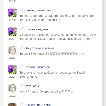
22:39
Самое долгое лето...
Шпень Владимир, Сталинградский Саша, спасибо вам,
мне и самой очень нравится!)
22:30
Емелина неделя
Хорошо быть Емелей! И щука желания исполняет (если
желания не выходят за установленные рамки), и мол
22:27
Отсутствие времени
Браво!!!!! Молодцы!!!!! 👋👋👋👋👋👋👋👋👋👋✨✨✨
22:26
Позволь умыться
Восточные нотки добавляют очарования Вашей
композиции...+
22:23
Остановись
Анна Р., спасибо огромное!!! 🤗💛💛💛✨
22:22
В кукольном доме