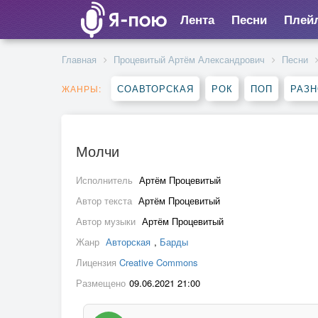
Лента
Песни
Плей
Главная
Процевитый Артём Александрович
Песни
СОАВТОРСКАЯ
РОК
ПОП
РАЗ
ЖАНРЫ:
Молчи
Исполнитель
Артём Процевитый
Автор текста
Артём Процевитый
Автор музыки
Артём Процевитый
Жанр
Авторская
,
Барды
Лицензия
Creative Commons
Размещено
09.06.2021 21:00