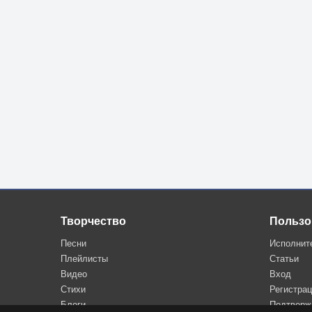
Творчество
Пользо
Песни
Исполнит
Плейлисты
Статьи
Видео
Вход
Стихи
Регистра
Блоги
Подтверж