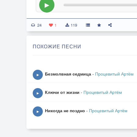
▶
24
1
119
ПОХОЖИЕ ПЕСНИ
Безмолвная седмица
-
Процевитый Артём
▶
Ключи от жизни
-
Процевитый Артём
▶
Никогда не поздно
-
Процевитый Артём
▶