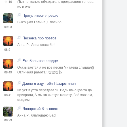
(Ты) не только обладатель прекрасного тенора
11:16
но и оче
Прогуляться я решил
Высоцкая Галина, Спасибо
09:03
Песенка про поэтов
Анна Р., Анна спасибо!
08:51
Его большое сердце
Оказывается я не все песни Митяева слышал((
Отличная работа! ,👏👏👏👍
08:49
Давно я жду тебя Назаретянин
Из уст в уста передавали, Ведь явно где-то да
приврали, А мы за чистую монету, Всё хаваем,
08:41
съедим
Январский благовест
Анна Р., благодарю Вас!
08:23