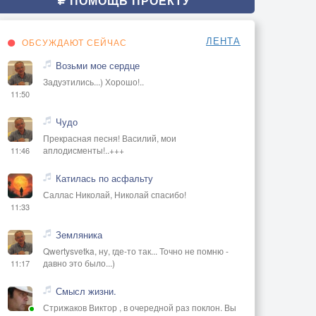
ПОМОЩЬ ПРОЕКТУ
ЛЕНТА
ОБСУЖДАЮТ СЕЙЧАС
Возьми мое сердце
Задуэтились...) Хорошо!..
11:50
Чудо
Прекрасная песня! Василий, мои
аплодисменты!..+++
11:46
Катилась по асфальту
Саллас Николай, Николай спасибо!
11:33
Земляника
Qwertysvetka, ну, где-то так... Точно не помню -
давно это было...)
11:17
Смысл жизни.
Стрижаков Виктор , в очередной раз поклон. Вы