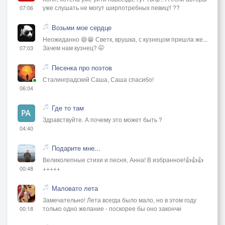
уже слушать не могут ширпотребных певиц!! ??
07:06
Возьми мое сердце
Неожиданно 😄😁 Светк, врушка, с кузнецом пришла же...
Зачем нам кузнец? 🤭
07:03
Песенка про поэтов
Сталинградский Саша, Саша спасибо!
06:04
Где то там
Здравствуйте. А почему это может быть ?
04:40
Подарите мне...
Великолепные стихи и песня, Анна! В избранное!👍👍👍
+++++
00:48
Маловато лета
Замечательно! Лета всегда было мало, но в этом году
только одно желание - поскорее бы оно закончи
00:18