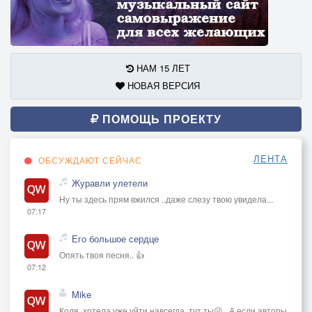
НАМ 15 ЛЕТ
НОВАЯ ВЕРСИЯ
ПОМОЩЬ ПРОЕКТУ
ЛЕНТА
ОБСУЖДАЮТ СЕЙЧАС
Журавли улетели
Ну ты здесь прям вжился ..даже слезу твою увидела...
07:17
Его большое сердце
Опять твоя песня.. 👍
07:12
Mike
Коля, хотела уже уйти навсегда, тут ты😜.. А если авторы