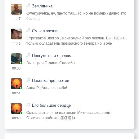
Земляника
Qwertysvetka, ну, где-то так... Точно не помню - давно это
было...)
11:17
Смысл жизни.
Стрижаков Виктор , в очередной раз поклон. Вы (Ты) не
только обладатель прекрасного тенора но и оче
11:16
Прогуляться я решил
Высоцкая Галина, Спасибо
09:03
Песенка про поэтов
Анна Р., Анна спасибо!
08:51
Его большое сердце
Оказывается я не все песни Митяева слышал((
Отличная работа! ,👏👏👏👍
08:49