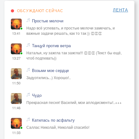
Села на лавку у вечного пламени,,
ЛЕНТА
ОБСУЖДАЮТ СЕЙЧАС
Тело усталое сбросило тяжесть,
Простые мелочи
Легко и свободно, как птице, почудилось,
Надо всё успевать, и простые мелочи замечать, и
Что над Рейхстагом взвилась в 45-м.
важные задачи решать, как то так )) 👏👏👏
13:41
Припев.
А утром дворники с длинными метлами
Танцуй против ветра
Многоэтажной, изысканной речью
Наталья, ну зажгла так зажгла!!! 👏👏👏 (Текст бы ещё,
чтоб подпевать))
13:27
Вынесут тело, сжимавшее крепко
В холодной руке потертое время...
Возьми мое сердце
Задуэтились...) Хорошо!..
11:50
Чудо
Прекрасная песня! Василий, мои аплодисменты!..+++
11:46
Катилась по асфальту
Саллас Николай, Николай спасибо!
11:33