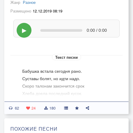
Жанр
Разное
Размещено
12.12.2019 08:19
▶
0:00 / 0:00
Текст песни
Бабушка встала сегодня рано.
Суставы болят, но идти надо.
Скоро талонам закончится срок
Хлеба доела последний кусок.
62
Еле плетясь, ногами шаркая,
24
180
Чувствуя слабость от пыльного воздуха,
Со страхом в бесцветных впалых глазах,
ПОХОЖИЕ ПЕСНИ
Как бы не упасть где-нибудь, долго ли.