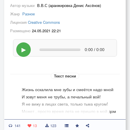
Автор музыки
В.В.С (аранжировка Денис Аксёнов)
Жанр
Разное
Лицензия
Creative Commons
Размещено
24.05.2021 22:21
▶
0:00 / 0:00
Текст песни
Жизнь оскалила мне зубы и смеётся надо мной
И зовут меня не трубы, а печальный вой!
Я не вижу в лицах света, только тьма кругом!
Может , просто время лета не пришло в мой дом
141
Потускнело отраженье в моих старых зеркалах
13
123