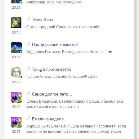
Александр, ещё раз благодарю.
23:36
Тузик блюз
Сталинградский Саша, привет и спасибо!
23:10
Над деревней клюевкой
Фёдорова Наталья, Благодарю вас Наталья!!! ❤️
23:05
Танцуй против ветра
Гараев Алмаз, спасибо большое!!! 🤗👍✨
22:39
Самое долгое лето...
Шпень Владимир, Сталинградский Саша, спасибо вам,
мне и самой очень нравится!)
22:30
Емелина неделя
Хорошо быть Емелей! И щука желания исполняет (если
желания не выходят за установленные рамки), и мол
22:27