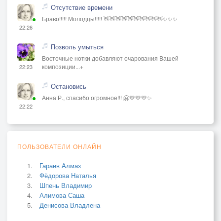
Отсутствие времени
Браво!!!!! Молодцы!!!!! 👋👋👋👋👋👋👋👋👋👋✨✨✨
22:26
Позволь умыться
Восточные нотки добавляют очарования Вашей
композиции...+
22:23
Остановись
Анна Р., спасибо огромное!!! 🤗💛💛💛✨
22:22
ПОЛЬЗОВАТЕЛИ ОНЛАЙН
Гараев Алмаз
Фёдорова Наталья
Шпень Владимир
Алимова Саша
Денисова Владлена