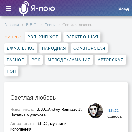
Вход
Главная
В.В.С.
Песни
Светлая любовь
РЭП, ХИП-ХОП
ЭЛЕКТРОННАЯ
ЖАНРЫ:
ДЖАЗ, БЛЮЗ
НАРОДНАЯ
СОАВТОРСКАЯ
РАЗНОЕ
РОК
МЕЛОДЕКЛАМАЦИЯ
АВТОРСКАЯ
ПОП
Светлая любовь
Исполнитель
В.В.С,Andrey Ramazzotti,
В.В.С.
Наталья Мураткова
Одесса
Автор текста
В.В.С , музыки и
исполнения