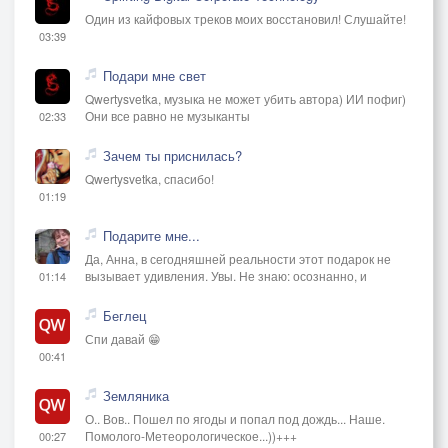
Один из кайфовых треков моих восстановил! Слушайте!
03:39
Подари мне свет
Qwertysvetka, музыка не может убить автора) ИИ пофиг)
Они все равно не музыканты
02:33
Зачем ты приснилась?
Qwertysvetka, спасибо!
01:19
Подарите мне...
Да, Анна, в сегодняшней реальности этот подарок не
вызывает удивления. Увы. Не знаю: осознанно, и
01:14
Беглец
Спи давай 😁
00:41
Земляника
О.. Вов.. Пошел по ягоды и попал под дождь... Наше.
Помолого-Метеорологическое...))+++
00:27