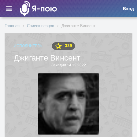
Вход
Главная
Список певцов
Джиганте Винсент
339
ИСПОЛНИТЕЛЬ
Джиганте Винсент
Заходил 14.12.2022