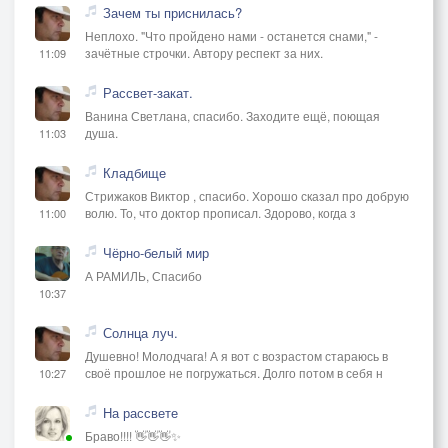
Зачем ты приснилась?
Неплохо. "Что пройдено нами - останется снами," -
зачётные строчки. Автору респект за них.
11:09
Рассвет-закат.
Ванина Светлана, спасибо. Заходите ещё, поющая
душа.
11:03
Кладбище
Стрижаков Виктор , спасибо. Хорошо сказал про добрую
волю. То, что доктор прописал. Здорово, когда з
11:00
Чёрно-белый мир
А РАМИЛЬ, Спасибо
10:37
Солнца луч.
Душевно! Молодчага! А я вот с возрастом стараюсь в
своё прошлое не погружаться. Долго потом в себя н
10:27
На рассвете
Браво!!!! 👋👋👋✨