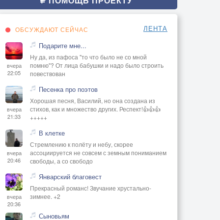
ПОМОЩЬ ПРОЕКТУ
ЛЕНТА
ОБСУЖДАЮТ СЕЙЧАС
Подарите мне...
Ну да, из пафоса "то что было не со мной
помню"? От лица бабушки и надо было строить
вчера
22:05
повествован
Песенка про поэтов
Хорошая песня, Василий, но она создана из
стихов, как и множество других. Респект!👍👍👍
вчера
21:33
+++++
В клетке
Стремлению к полёту и небу, скорее
ассоциируется не совсем с земным пониманием
вчера
20:46
свободы, а со свободо
Январский благовест
Прекрасный романс! Звучание хрустально-
зимнее. +2
вчера
20:36
Сыновьям