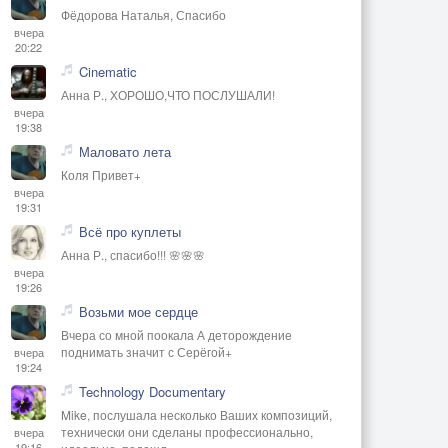
Фёдорова Наталья, Спасибо
вчера
20:22
Cinematic
Анна Р., ХОРОШО,ЧТО ПОСЛУШАЛИ!
вчера
19:38
Маловато лета
Коля Привет+
вчера
19:31
Всё про куплеты
Анна Р., спасибо!!! 🌸🌸🌸
вчера
19:26
Возьми мое сердце
Вчера со мной поокала А деторождение
поднимать значит с Серёгой+
вчера
19:24
Technology Documentary
Mike, послушала несколько Ваших композиций,
технически они сделаны профессионально,
вчера
19:16