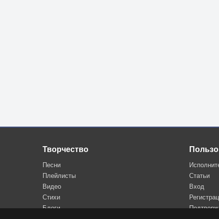
Творчество
Пользо
Песни
Исполнит
Плейлисты
Статьи
Видео
Вход
Стихи
Регистра
Блоги
Подтверж