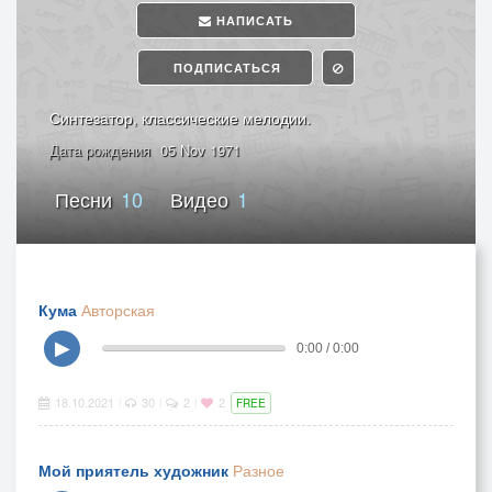
НАПИСАТЬ
ПОДПИСАТЬСЯ
Синтезатор, классические мелодии.
Дата рождения
05 Nov 1971
Песни
10
Видео
1
Кума
Авторская
▶
0:00 / 0:00
18.10.2021
30
2
2
|
|
|
FREE
Мой приятель художник
Разное