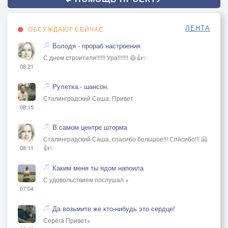
ЛЕНТА
ОБСУЖДАЮТ СЕЙЧАС
Володя - прораб настроения
С днем строителя!!!!!! Ура!!!!!!! 😃👍✨
08:21
Рулетка.- шансон.
Сталинградский Саша, Привет
08:15
В самом центре шторма
Сталинградский Саша, спасибо большое!!! Спасибо!!! 🤗
👍✨
08:11
Каким меня ты ядом напоила
С удовольствием послушал +
07:04
Да возьмите же кто-нибудь это сердце!
Серёга Привет+