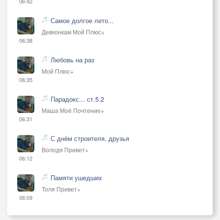
06:42
Самое долгое лето...
Девчонкам Мой Плюс+
06:38
Любовь на раз
Мой Плюс+
06:35
Парадокс... ст.5.2
Маша Моё Почтение+
06:31
С днём строителя, друзья
Володя Привет+
06:12
Памяти ушедших
Толя Привет+
06:09