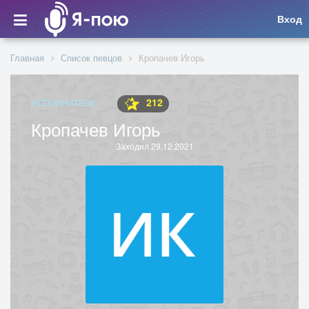
Вход
Главная
Список певцов
Кропачев Игорь
212
ИСПОЛНИТЕЛЬ
Кропачев Игорь
Заходил 29.12.2021