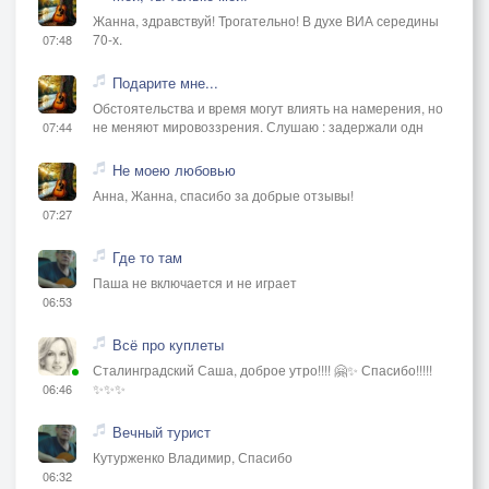
Жанна, здравствуй! Трогательно! В духе ВИА середины
70-х.
07:48
Подарите мне...
Обстоятельства и время могут влиять на намерения, но
не меняют мировоззрения. Слушаю : задержали одн
07:44
Не моею любовью
Анна, Жанна, спасибо за добрые отзывы!
07:27
Где то там
Паша не включается и не играет
06:53
Всё про куплеты
Сталинградский Саша, доброе утро!!!! 🤗✨ Спасибо!!!!!
✨✨✨
06:46
Вечный турист
Кутурженко Владимир, Спасибо
06:32