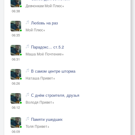
Девчонкам Мой Плюс+
06:38
Любовь на раз
Мой Плюс+
06:35
Парадокс... ст.5.2
Маша Моё Почтение+
06:31
В самом центре шторма
Наташа Привет+
06:26
С днём строителя, друзья
Володя Привет+
06:12
Памяти ушедших
Толя Привет+
06:09