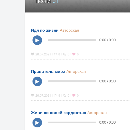
Песни
31
Идя по жизни
Авторская
▶
0:00 / 0:00
26.07.2021
8
0
0
|
|
|
Правитель мира
Авторская
▶
0:00 / 0:00
26.07.2021
8
0
0
|
|
|
Живи со своей гордостью
Авторская
▶
0:00 / 0:00