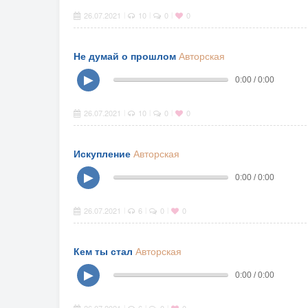
26.07.2021
10
0
0
|
|
|
Не думай о прошлом
Авторская
▶
0:00 / 0:00
26.07.2021
10
0
0
|
|
|
Искупление
Авторская
▶
0:00 / 0:00
26.07.2021
6
0
0
|
|
|
Кем ты стал
Авторская
▶
0:00 / 0:00
|
|
|