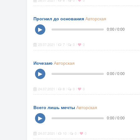
26.07.2021
6
0
0
Прогнил до основания
Авторская
▶
0:00 / 0:00
25.07.2021
7
0
0
|
|
|
Исчезаю
Авторская
▶
0:00 / 0:00
24.07.2021
8
0
0
|
|
|
Всего лишь мечты
Авторская
▶
0:00 / 0:00
24.07.2021
10
0
0
|
|
|