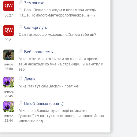
Земляника
О.. Вов.. Пошел по ягоды и попал под дождь...
Наше. Помолого-Метеорологическое...))+++
00:27
Солнца луч.
Сам так хорошо можешь... 🤔Зачем тебе ии?
00:21
Всё вроде есть.
Mike. Mike, или кто ты там по жизни - я просил
тебя незаходи ко мне на страницу. Ты накатил и
вчера
23:59
теб
Лучик
Mike, так тут сам Василий поёт же!
вчера
23:45
Влюблённые (соавт.)
Mike, не в Вашем вкусе - ещё не значит
"ужасно".) А вот тут голос, манера и аранж Игоря
вчера
23:44
идеально под