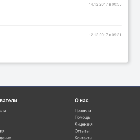
14.12.2017 в 00:55
12.12.2017 в 09:21
ватели
О нас
ели
Правила
Помощь
Лицензия
ция
Отзывы
дение
Контакты