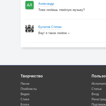
Александр
Тоже любишь тяжёлую музыку?
Булатов Степан
Вау! я такое люблю +
Творчество
Пользо
Песни
Исполнит
Плейлисты
Статьи
Видео
Вход
Стихи
Регистра
Блоги
Подтверж