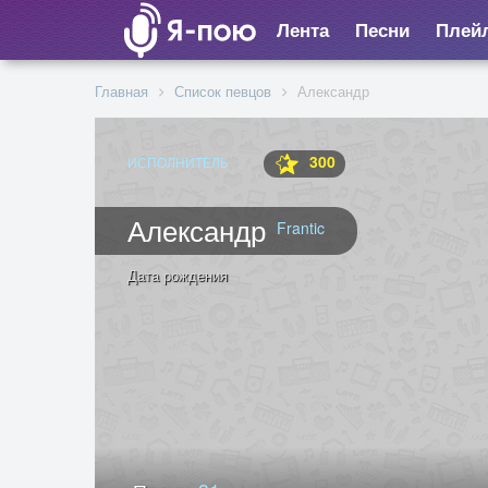
Лента
Песни
Плей
Главная
Список певцов
Александр
300
ИСПОЛНИТЕЛЬ
Александр
Frantic
Дата рождения