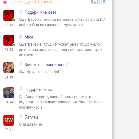
ЛЕНТА
ОБСУЖДАЮТ СЕЙЧАС
Подари мне свет
Qwertysvetka, музыка не может убить автора) ИИ
пофиг) Они все равно не музыканты
02:33
Mike
Qwertysvetka, труд не может быть трудом елси
он или она зплатил за прогу ии , составил трек
01:53
не имея
Зачем ты приснилась?
Qwertysvetka, спасибо!
01:19
Подарите мне...
Да, Анна, в сегодняшней реальности этот
подарок не вызывает удивления. Увы. Не знаю:
01:14
осознанно, и
Беглец
Спи давай 😁
00:41