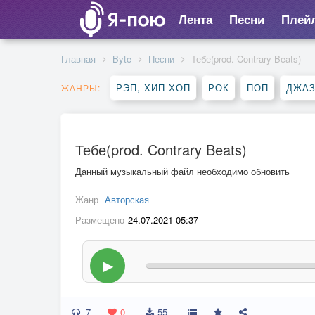
Лента
Песни
Плей
Главная
Byte
Песни
Тебе(prod. Contrary Beats)
РЭП, ХИП-ХОП
РОК
ПОП
ДЖАЗ
ЖАНРЫ:
Тебе(prod. Contrary Beats)
Данный музыкальный файл необходимо обновить
Жанр
Авторская
Размещено
24.07.2021 05:37
▶
7
0
55