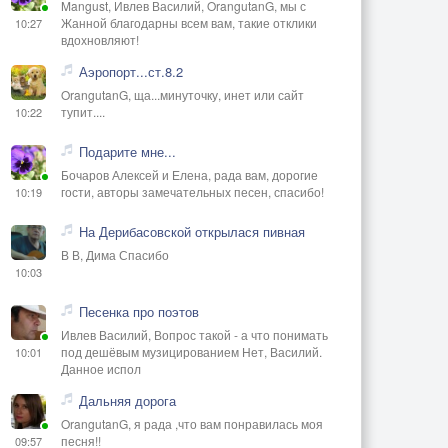
Mangust, Ивлев Василий, OrangutanG, мы с
Жанной благодарны всем вам, такие отклики
10:27
вдохновляют!
Аэропорт...ст.8.2
OrangutanG, ща...минуточку, инет или сайт
тупит....
10:22
Подарите мне...
Бочаров Алексей и Елена, рада вам, дорогие
гости, авторы замечательных песен, спасибо!
10:19
На Дерибасовской открылася пивная
В В, Дима Спасибо
10:03
Песенка про поэтов
Ивлев Василий, Вопрос такой - а что понимать
под дешёвым музицированием Нет, Василий.
10:01
Данное испол
Дальняя дорога
OrangutanG, я рада ,что вам понравилась моя
песня!!
09:57