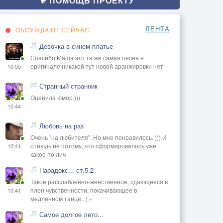
ПОМОЩЬ ПРОЕКТУ
ЛЕНТА
ОБСУЖДАЮТ СЕЙЧАС
Девочка в синем платье
Спасибо Маша это та же самая песня в
оригинале никакой тут новой аранжировки нет
10:55
Странный странник
Оценила юмор.)))
10:44
Любовь на раз
Очень "на любителя". Но мне понравилось. ))) И
отнюдь не потому, что сформировалось уже
10:41
какое-то лич
Парадокс... ст.5.2
Такое расслабленно-женственное, сдающееся в
плен чувственности, покачивающее в
10:41
медленном танце...) +
Самое долгое лето...