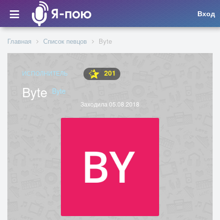
Вход
Главная
Список певцов
Byte
201
ИСПОЛНИТЕЛЬ
Byte
Byte
Заходила 05.08.2018