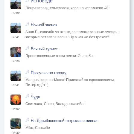
ИСПОВЕДЬ
Понравилась, смысловая, хорошо исполнена.+2
09:02
Ночной звонок
Анна Р., спасибо за отзыв, за положительные эмоции,
которые оставила песня! Ну а как же без грехов?
08:41
Вечный турист
Проникновенные ваши песни. Спасибо.
08:36
Прогулка по городу
Mangust, привет Маша! Приезжай за вдохновением,
Питер ждёт! )
06:41
Чудо
Светлана, Саша, Володя спасибо!
05:52
На Дерибасовской открылася пивная
Mike, Спасибо
05:32