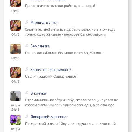
Браво, замечательная работа, соавторы!
00:19
Маловато лета
Замечательно! Лета всегда было мало, но в этом году
только одно желание - поскорее бы оно закончи
00:18
Земляника
Вишнякова Жанна, большое спасибо, Жанна..
00:18
Зачем ты приснилась?
Сталинградский Саша, привет!
00:16
В клетке
Стремлению к полёту и небу, скорее ассоциируется не
совсем с земным пониманием свободы, а со свободо
вчера
20:46
Январский благовест
Прекрасный романс! Звучание хрустально-зимнее. +2
вчера