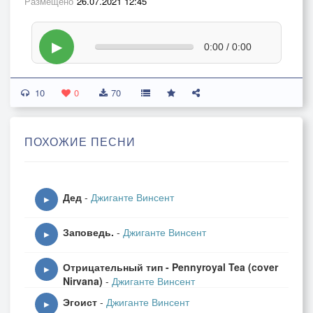
Размещено
26.07.2021 12:45
▶
0:00 / 0:00
10
0
70
ПОХОЖИЕ ПЕСНИ
Дед
-
Джиганте Винсент
▶
Заповедь.
-
Джиганте Винсент
▶
Отрицательный тип - Pennyroyal Tea (cover
▶
Nirvana)
-
Джиганте Винсент
Эгоист
-
Джиганте Винсент
▶