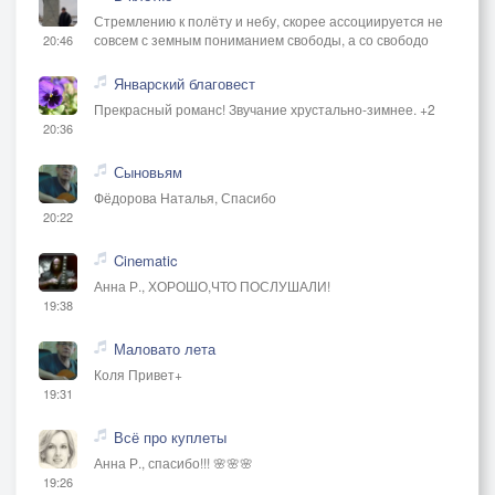
Стремлению к полёту и небу, скорее ассоциируется не
совсем с земным пониманием свободы, а со свободо
20:46
Январский благовест
Прекрасный романс! Звучание хрустально-зимнее. +2
20:36
Сыновьям
Фёдорова Наталья, Спасибо
20:22
Cinematic
Анна Р., ХОРОШО,ЧТО ПОСЛУШАЛИ!
19:38
Маловато лета
Коля Привет+
19:31
Всё про куплеты
Анна Р., спасибо!!! 🌸🌸🌸
19:26