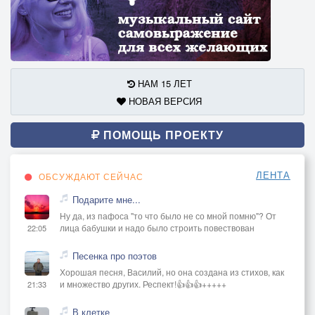
НАМ 15 ЛЕТ
НОВАЯ ВЕРСИЯ
ПОМОЩЬ ПРОЕКТУ
ЛЕНТА
ОБСУЖДАЮТ СЕЙЧАС
Подарите мне...
Ну да, из пафоса "то что было не со мной помню"? От
лица бабушки и надо было строить повествован
22:05
Песенка про поэтов
Хорошая песня, Василий, но она создана из стихов, как
и множество других. Респект!👍👍👍+++++
21:33
В клетке